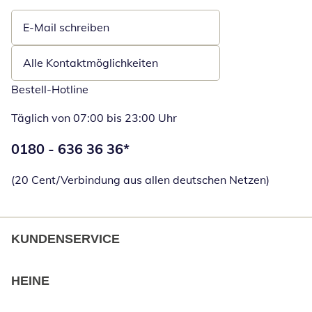
E-Mail schreiben
Öffnet E-Mail-Client
Alle Kontaktmöglichkeiten
Bestell-Hotline
Täglich von 07:00 bis 23:00 Uhr
Telefonnummer:
0180 - 636 36 36
*
Öffnet Telefon
(20 Cent/Verbindung aus allen deutschen Netzen)
KUNDENSERVICE
HEINE