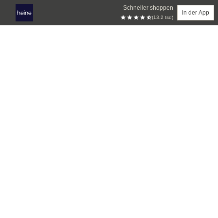
Schneller shoppen
in der App
(13.2 tsd)
Zum Hauptinhalt springen