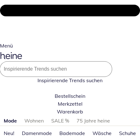
Menü
Inspirierende Trends suchen
Bestellschein
Merkzettel
Warenkorb
Produktkategorien überspringen
Mode
Wohnen
SALE %
75 Jahre heine
Neu!
Damenmode
Bademode
Wäsche
Schuhe