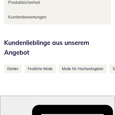
Produktsicherheit
Kundenbewertungen
Kategorie-Empfehlungen überspringen
Kundenlieblinge aus unserem
Angebot
Kleider
Festliche Mode
Mode für Hochzeitsgäste
S