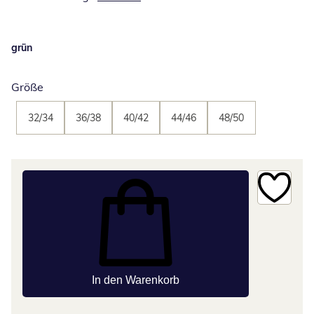
grün
Größe
32/34
36/38
40/42
44/46
48/50
In den Warenkorb