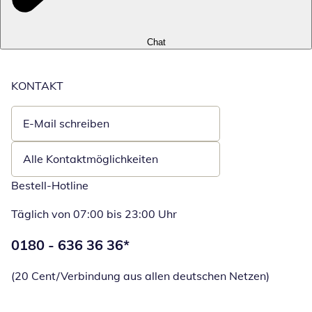
Chat
KONTAKT
E-Mail schreiben
Öffnet E-Mail-Client
Alle Kontaktmöglichkeiten
Bestell-Hotline
Täglich von 07:00 bis 23:00 Uhr
Telefonnummer:
0180 - 636 36 36
*
Öffnet Telefon
(20 Cent/Verbindung aus allen deutschen Netzen)