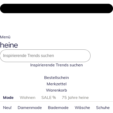
Menü
Inspirierende Trends suchen
Bestellschein
Merkzettel
Warenkorb
Produktkategorien überspringen
Mode
Wohnen
SALE %
75 Jahre heine
Neu!
Damenmode
Bademode
Wäsche
Schuhe