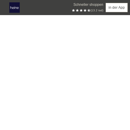
Schneller shoppen
in der App
(13.2 tsd)
Zum Hauptinhalt springen