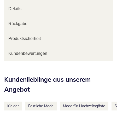
Details
Rückgabe
Produktsicherheit
Kundenbewertungen
Kategorie-Empfehlungen überspringen
Kundenlieblinge aus unserem
Angebot
Kleider
Festliche Mode
Mode für Hochzeitsgäste
S