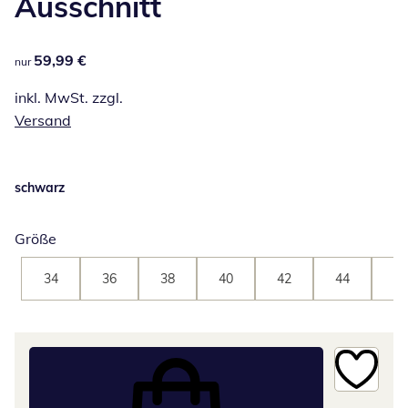
Ausschnitt
59,99 €
59,99 €
nur
inkl. MwSt. zzgl.
Versand
schwarz
Größe
34
36
38
40
42
44
46