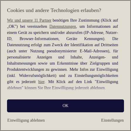
information).
Cookies und andere Technologien erlauben?
Wir und unsere 11 Partner
benötigen Ihre Zustimmung (Klick auf
„OK”) bei vereinzelten
Datennutzungen
, um Informationen auf
einem Gerät zu speichern und/oder abzurufen (IP-Adresse, Nutzer-
ID, Browser-Informationen, Geräte Kennungen). Die
Datennutzung erfolgt zum Zweck der Identifikation auf Drittseiten
(auch unter Nutzung pseudonymisierter E-Mail-Adressen), für
personalisierte Anzeigen und Inhalte, Anzeigen- und
Inhaltsmessungen sowie um Erkenntnisse über Zielgruppen und
Produktentwicklungen zu gewinnen. Mehr Infos zur Einwilligung
(inkl. Widerrufsmöglichkeit) und zu Einstellungsmöglichkeiten
gibt es jederzeit
hier
. Mit Klick auf den Link "Einwilligung
ablehnen" können Sie Ihre Einwilligung jederzeit ablehnen.
Sie können Ihre Einwilligung auch jederzeit grundlos mit Wirkung
OK
für die Zukunft widerrufen, indem Sie z. B. auf den Button
"Cookie-Einstellungen" im Footer der Website und "Alle
ablehnen" klicken.
Einwilligung ablehnen
Einstellungen
Datennutzungen