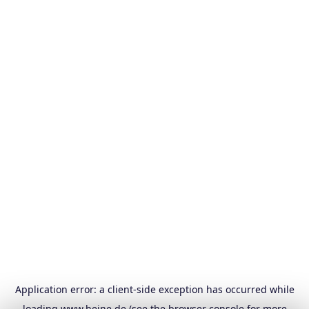
Application error: a
client
-side exception has occurred while
loading
www.heine.de
(see the
browser console
for more