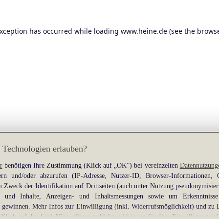
exception has occurred while loading
www.heine.de
(see the
browse
 Technologien erlauben?
r
benötigen Ihre Zustimmung (Klick auf „OK”) bei vereinzelten
Datennutzung
rn und/oder abzurufen (IP-Adresse, Nutzer-ID, Browser-Informationen,
 Zweck der Identifikation auf Drittseiten (auch unter Nutzung pseudonymisier
gen und Inhalte, Anzeigen- und Inhaltsmessungen sowie um Erkenntniss
gewinnen. Mehr Infos zur Einwilligung (inkl. Widerrufsmöglichkeit) und zu 
 Klick auf den Link "Einwilligung ablehnen" können Sie Ihre Einwilligung jed