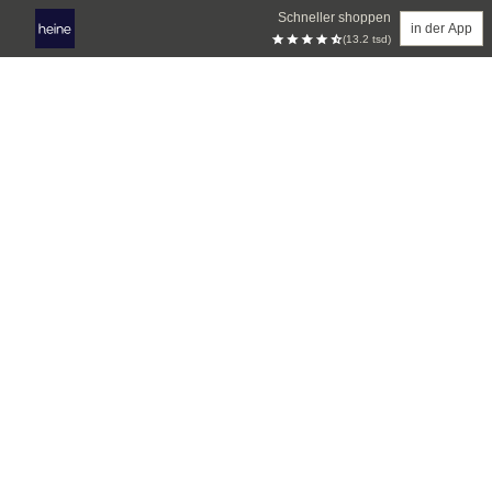
Schneller shoppen
in der App
(13.2 tsd)
Zum Hauptinhalt springen