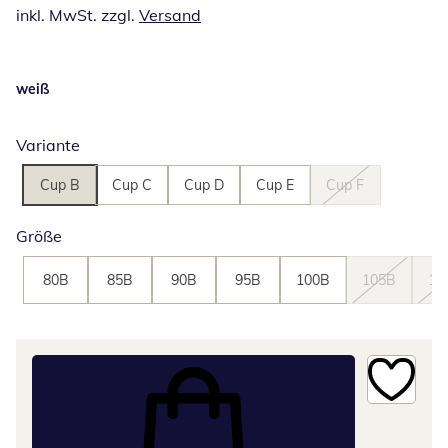
inkl. MwSt. zzgl.
Versand
weiß
Variante
Cup B
Cup C
Cup D
Cup E
Cup F
Größe
80B
85B
90B
95B
100B
105B
11