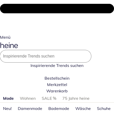
Menü
Inspirierende Trends suchen
Bestellschein
Merkzettel
Warenkorb
Produktkategorien überspringen
Mode
Wohnen
SALE %
75 Jahre heine
Neu!
Damenmode
Bademode
Wäsche
Schuhe