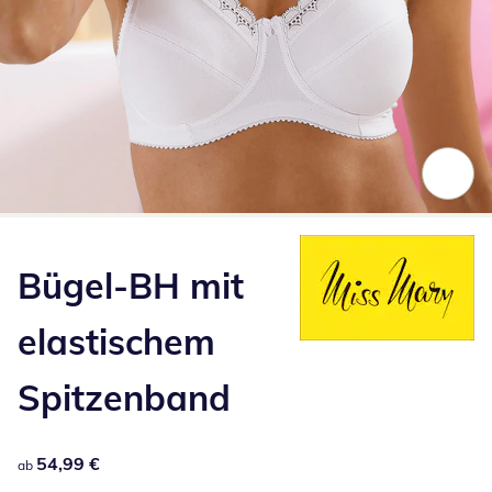
Zum Vergrößern auf das Bild klicken
Bügel-BH mit
elastischem
Spitzenband
54,99 €
54,99 €
ab