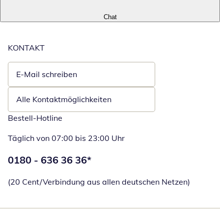
Chat
KONTAKT
E-Mail schreiben
Öffnet E-Mail-Client
Alle Kontaktmöglichkeiten
Bestell-Hotline
Täglich von 07:00 bis 23:00 Uhr
Telefonnummer:
0180 - 636 36 36
*
Öffnet Telefon
(20 Cent/Verbindung aus allen deutschen Netzen)