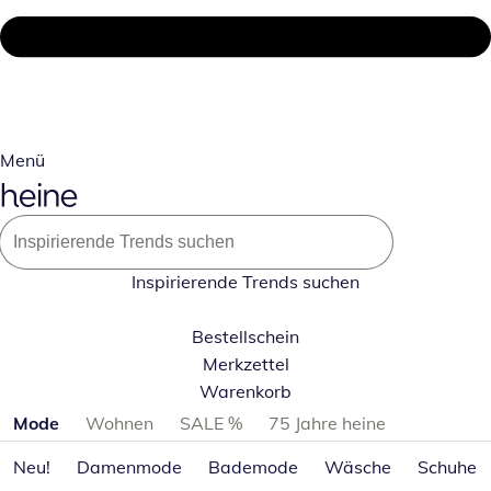
Menü
Inspirierende Trends suchen
Bestellschein
Merkzettel
Warenkorb
Produktkategorien überspringen
Mode
Wohnen
SALE %
75 Jahre heine
Neu!
Damenmode
Bademode
Wäsche
Schuhe