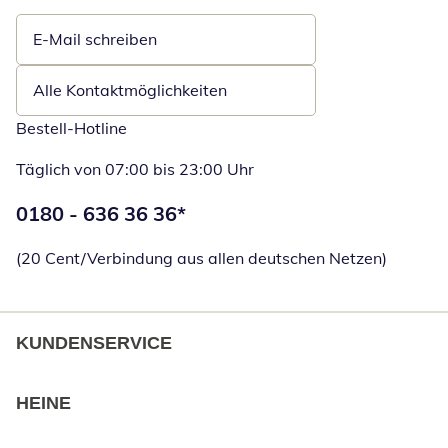
E-Mail schreiben
Öffnet E-Mail-Client
Alle Kontaktmöglichkeiten
Bestell-Hotline
Täglich von 07:00 bis 23:00 Uhr
Telefonnummer:
0180 - 636 36 36
*
Öffnet Telefon
(20 Cent/Verbindung aus allen deutschen Netzen)
KUNDENSERVICE
HEINE