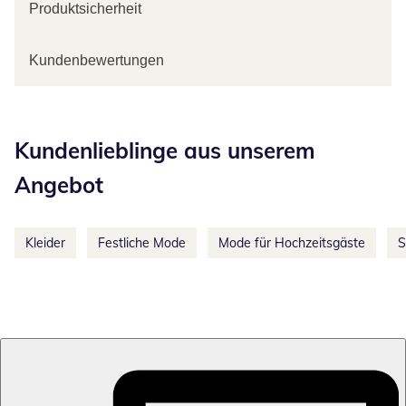
Produktsicherheit
Kundenbewertungen
Kategorie-Empfehlungen überspringen
Kundenlieblinge aus unserem
Angebot
Kleider
Festliche Mode
Mode für Hochzeitsgäste
S