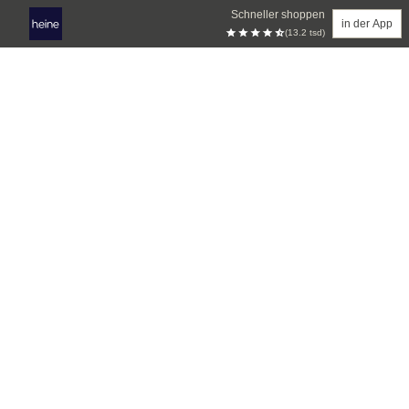
Schneller shoppen
in der App
(13.2 tsd)
Zum Hauptinhalt springen