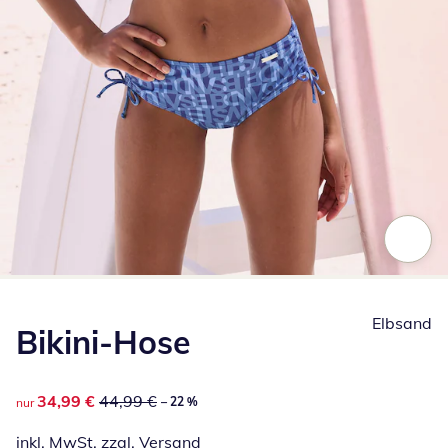
Zum Vergrößern auf das Bild klicken
Elbsand
Bikini-Hose
reduzierter Preis 34,99 €, vorheriger Preis: 44,99 €
34,99 €
44,99 €
– 22 %
nur
inkl. MwSt. zzgl.
Versand