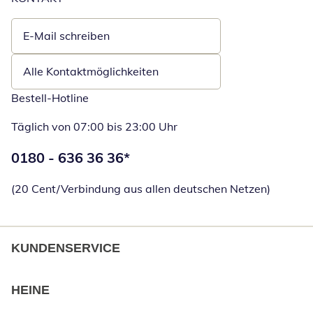
E-Mail schreiben
Öffnet E-Mail-Client
Alle Kontaktmöglichkeiten
Bestell-Hotline
Täglich von 07:00 bis 23:00 Uhr
Telefonnummer:
0180 - 636 36 36
*
Öffnet Telefon
(20 Cent/Verbindung aus allen deutschen Netzen)
KUNDENSERVICE
HEINE