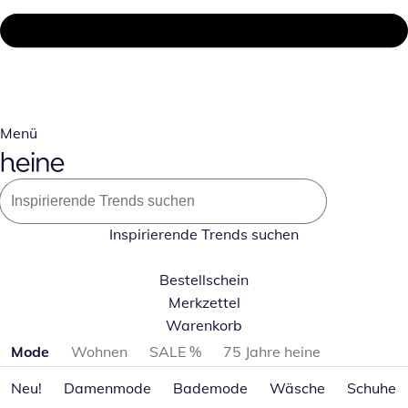
Menü
Inspirierende Trends suchen
Bestellschein
Merkzettel
Warenkorb
Produktkategorien überspringen
Mode
Wohnen
SALE %
75 Jahre heine
Neu!
Damenmode
Bademode
Wäsche
Schuhe