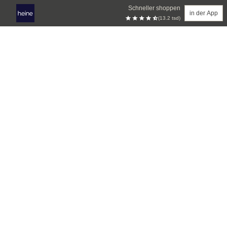
Schneller shoppen
in der App
(13.2 tsd)
Zum Hauptinhalt springen