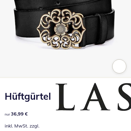
Zum Vergrößern auf das Bild klicken
Hüftgürtel
36,99 €
36,99 €
nur
inkl. MwSt. zzgl.