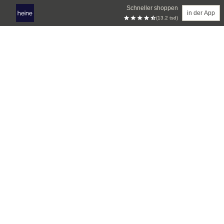
Schneller shoppen
in der App
(13.2 tsd)
Zum Hauptinhalt springen