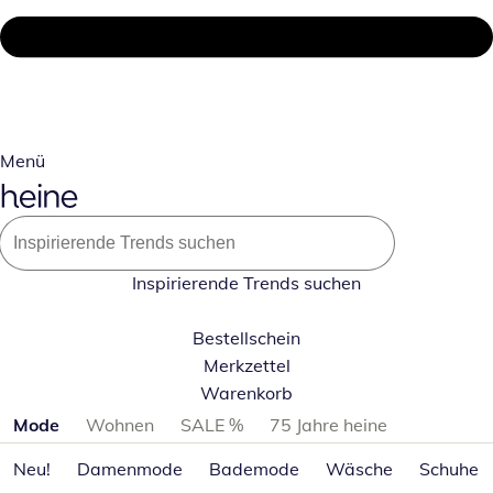
Menü
Inspirierende Trends suchen
Bestellschein
Merkzettel
Warenkorb
Produktkategorien überspringen
Mode
Wohnen
SALE %
75 Jahre heine
Neu!
Damenmode
Bademode
Wäsche
Schuhe