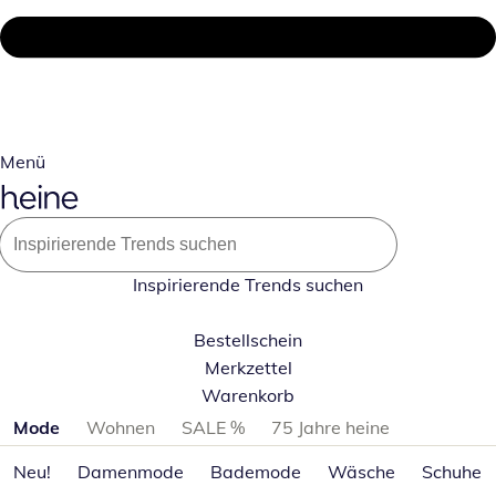
Menü
Inspirierende Trends suchen
Bestellschein
Merkzettel
Warenkorb
Produktkategorien überspringen
Mode
Wohnen
SALE %
75 Jahre heine
Neu!
Damenmode
Bademode
Wäsche
Schuhe