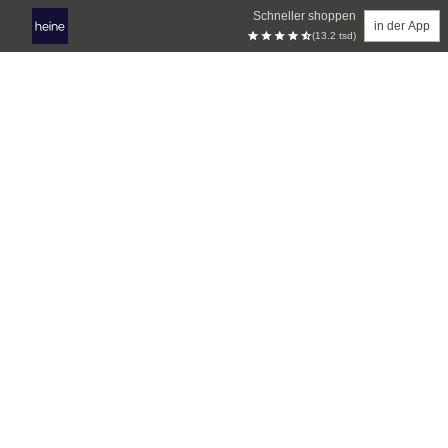
Schneller shoppen
in der App
(13.2 tsd)
Zum Hauptinhalt springen