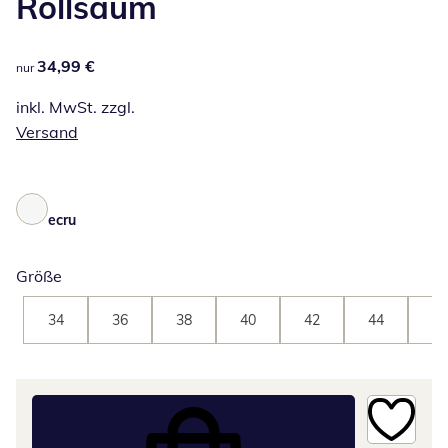
Rollsaum
34,99 €
34,99 €
nur
inkl. MwSt. zzgl.
Versand
ecru
Größe
34
36
38
40
42
44
46