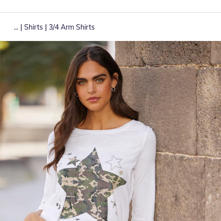
|
|
...
Shirts
3/4 Arm Shirts