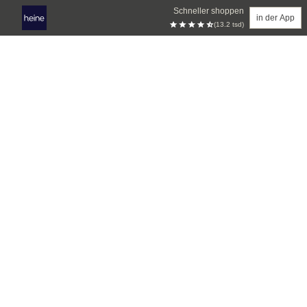
Schneller shoppen
in der App
(13.2 tsd)
Zum Hauptinhalt springen