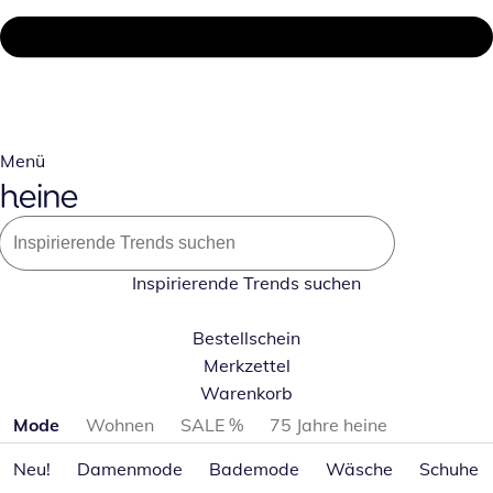
Menü
Inspirierende Trends suchen
Bestellschein
Merkzettel
Warenkorb
Produktkategorien überspringen
Mode
Wohnen
SALE %
75 Jahre heine
Neu!
Damenmode
Bademode
Wäsche
Schuhe