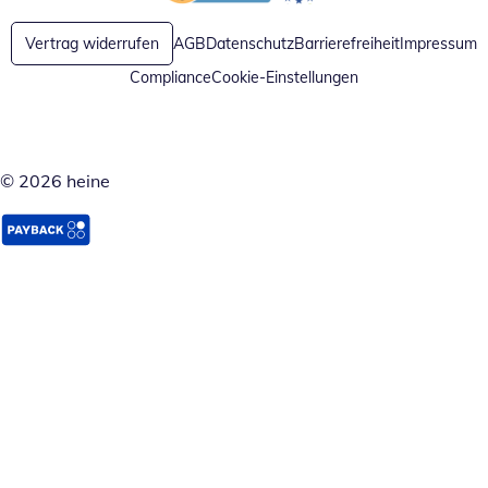
Öffnet in neuem Fenster
Öffnet in neuem Fenster
Vertrag widerrufen
AGB
Datenschutz
Barrierefreiheit
Impressum
Compliance
Cookie-Einstellungen
© 2026 heine