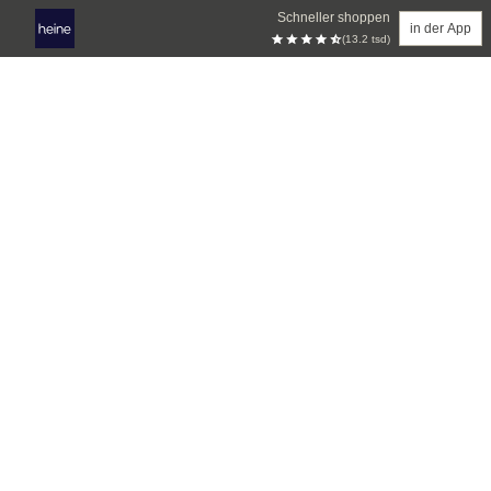
Schneller shoppen
in der App
(13.2 tsd)
Zum Hauptinhalt springen