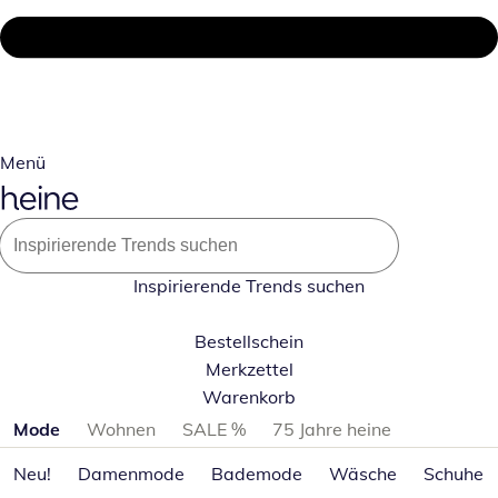
Menü
Inspirierende Trends suchen
Bestellschein
Merkzettel
Warenkorb
Produktkategorien überspringen
Mode
Wohnen
SALE %
75 Jahre heine
Neu!
Damenmode
Bademode
Wäsche
Schuhe