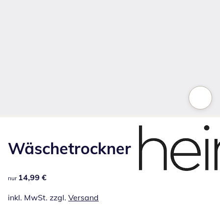
Zum Vergrößern auf das Bild klicken
Wäschetrockner
14,99 €
14,99 €
nur
inkl. MwSt. zzgl.
Versand