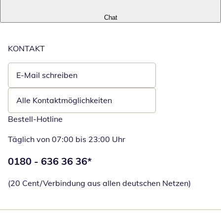
Chat
KONTAKT
E-Mail schreiben
Öffnet E-Mail-Client
Alle Kontaktmöglichkeiten
Bestell-Hotline
Täglich von 07:00 bis 23:00 Uhr
Telefonnummer:
0180 - 636 36 36
*
Öffnet Telefon
(20 Cent/Verbindung aus allen deutschen Netzen)