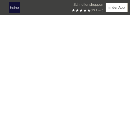
Schneller shoppen
in der App
(13.2 tsd)
Zum Hauptinhalt springen