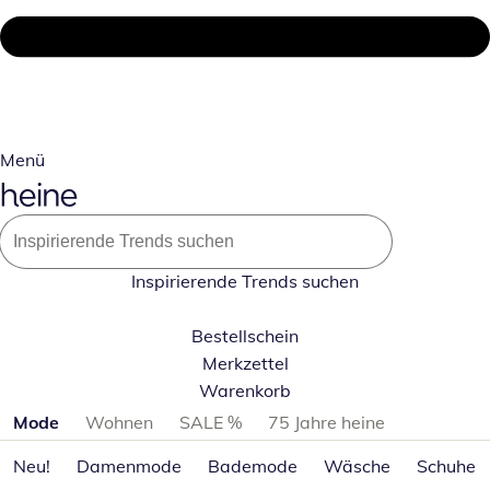
Menü
Inspirierende Trends suchen
Bestellschein
Merkzettel
Warenkorb
Produktkategorien überspringen
Mode
Wohnen
SALE %
75 Jahre heine
Neu!
Damenmode
Bademode
Wäsche
Schuhe