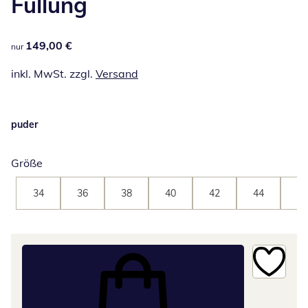
Füllung
149,00 €
149,00 €
nur
inkl. MwSt. zzgl.
Versand
puder
Größe
34
36
38
40
42
44
46