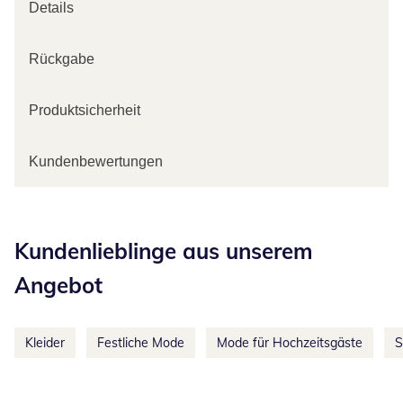
Details
Rückgabe
Produktsicherheit
Kundenbewertungen
Kategorie-Empfehlungen überspringen
Kundenlieblinge aus unserem
Angebot
Kleider
Festliche Mode
Mode für Hochzeitsgäste
S