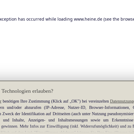
exception has occurred while loading
www.heine.de
(see the
browse
 Technologien erlauben?
r
benötigen Ihre Zustimmung (Klick auf „OK”) bei vereinzelten
Datennutzung
rn und/oder abzurufen (IP-Adresse, Nutzer-ID, Browser-Informationen,
 Zweck der Identifikation auf Drittseiten (auch unter Nutzung pseudonymisier
gen und Inhalte, Anzeigen- und Inhaltsmessungen sowie um Erkenntniss
gewinnen. Mehr Infos zur Einwilligung (inkl. Widerrufsmöglichkeit) und zu 
 Klick auf den Link "Einwilligung ablehnen" können Sie Ihre Einwilligung jed