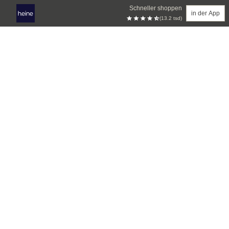
Schneller shoppen
in der App
(13.2 tsd)
Zum Hauptinhalt springen