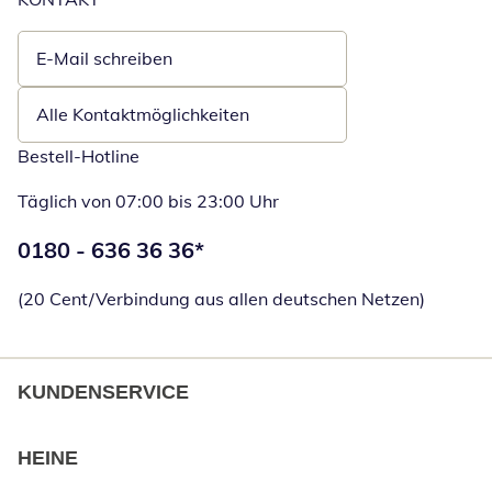
E-Mail schreiben
Öffnet E-Mail-Client
Alle Kontaktmöglichkeiten
Bestell-Hotline
Täglich von 07:00 bis 23:00 Uhr
Telefonnummer:
0180 - 636 36 36
*
Öffnet Telefon
(20 Cent/Verbindung aus allen deutschen Netzen)
KUNDENSERVICE
HEINE