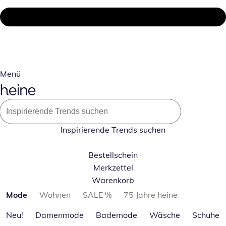
Menü
Inspirierende Trends suchen
Bestellschein
Merkzettel
Warenkorb
Produktkategorien überspringen
Mode
Wohnen
SALE %
75 Jahre heine
Neu!
Damenmode
Bademode
Wäsche
Schuhe