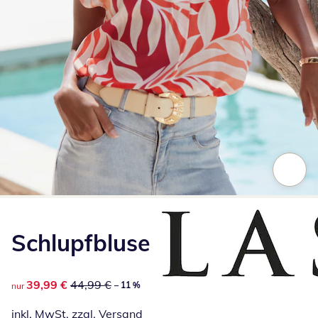
Zum Vergrößern auf das Bild klicken
Schlupfbluse
reduzierter Preis 39,99 €, vorheriger Preis: 44,99 €
39,99 €
44,99 €
– 11 %
nur
inkl. MwSt. zzgl.
Versand