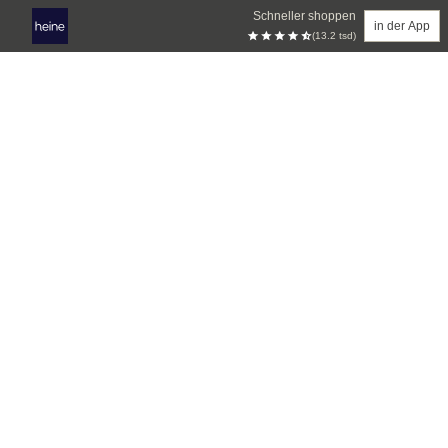
Schneller shoppen
in der App
(13.2 tsd)
Zum Hauptinhalt springen