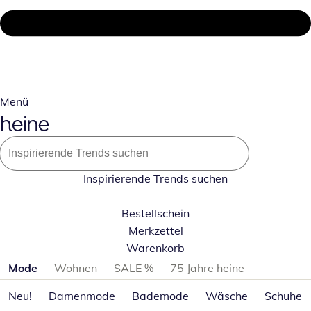
Menü
Inspirierende Trends suchen
Bestellschein
Merkzettel
Warenkorb
Produktkategorien überspringen
Mode
Wohnen
SALE %
75 Jahre heine
Neu!
Damenmode
Bademode
Wäsche
Schuhe