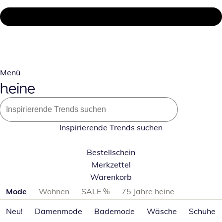
Menü
Inspirierende Trends suchen
Bestellschein
Merkzettel
Warenkorb
Produktkategorien überspringen
Mode
Wohnen
SALE %
75 Jahre heine
Neu!
Damenmode
Bademode
Wäsche
Schuhe