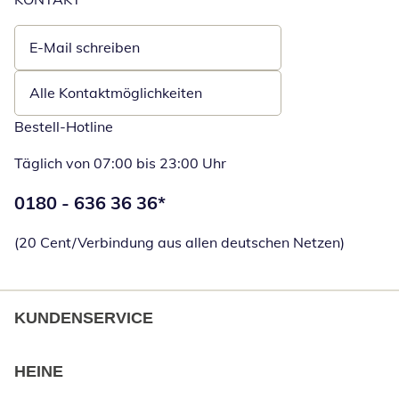
E-Mail schreiben
Öffnet E-Mail-Client
Alle Kontaktmöglichkeiten
Bestell-Hotline
Täglich von 07:00 bis 23:00 Uhr
Telefonnummer:
0180 - 636 36 36
*
Öffnet Telefon
(20 Cent/Verbindung aus allen deutschen Netzen)
KUNDENSERVICE
HEINE