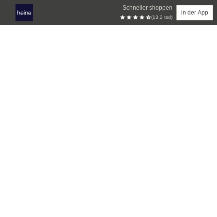
Schneller shoppen
in der App
(13.2 tsd)
Zum Hauptinhalt springen