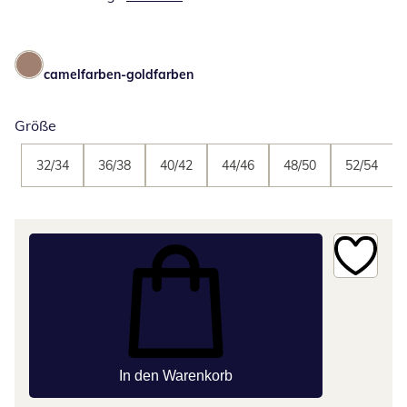
camelfarben-goldfarben
Größe
32/34
36/38
40/42
44/46
48/50
52/54
In den Warenkorb