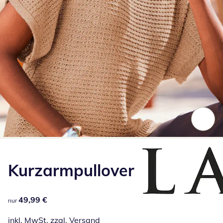
Zum Vergrößern auf das Bild klicken
Kurzarmpullover
49,99 €
49,99 €
nur
inkl. MwSt. zzgl.
Versand