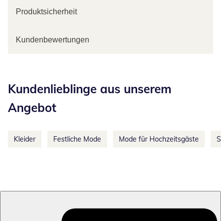
Produktsicherheit
Kundenbewertungen
Kategorie-Empfehlungen überspringen
Kundenlieblinge aus unserem
Angebot
Kleider
Festliche Mode
Mode für Hochzeitsgäste
S