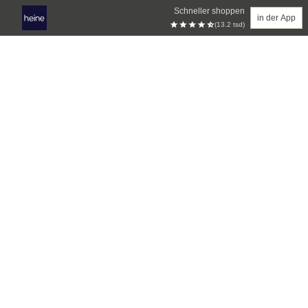
Schneller shoppen
in der App
(13.2 tsd)
Zum Hauptinhalt springen