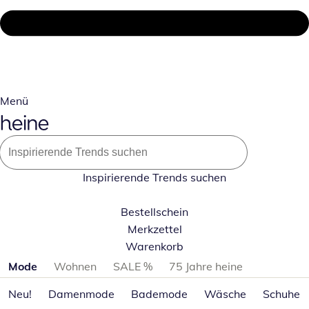
Menü
Inspirierende Trends suchen
Bestellschein
Merkzettel
Warenkorb
Produktkategorien überspringen
Mode
Wohnen
SALE %
75 Jahre heine
Neu!
Damenmode
Bademode
Wäsche
Schuhe