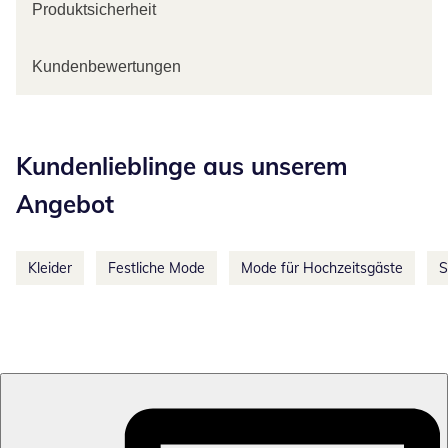
Produktsicherheit
Kundenbewertungen
Kategorie-Empfehlungen überspringen
Kundenlieblinge aus unserem
Angebot
Kleider
Festliche Mode
Mode für Hochzeitsgäste
S