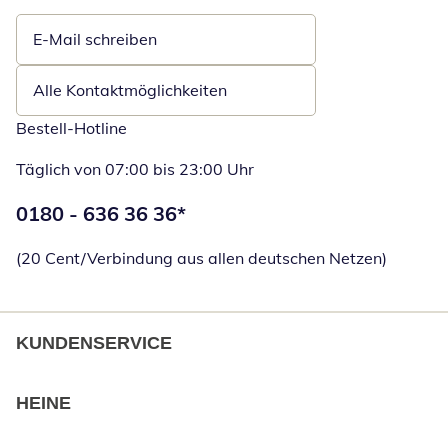
E-Mail schreiben
Öffnet E-Mail-Client
Alle Kontaktmöglichkeiten
Bestell-Hotline
Täglich von 07:00 bis 23:00 Uhr
Telefonnummer:
0180 - 636 36 36
*
Öffnet Telefon
(20 Cent/Verbindung aus allen deutschen Netzen)
KUNDENSERVICE
HEINE