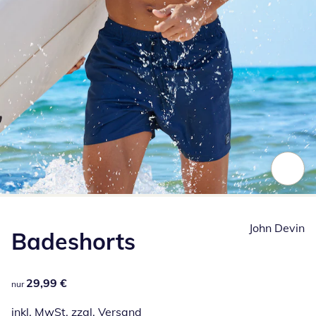
Zum Vergrößern auf das Bild klicken
John Devin
Badeshorts
29,99 €
29,99 €
nur
inkl. MwSt. zzgl.
Versand