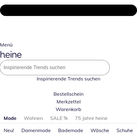
Menü
Inspirierende Trends suchen
Bestellschein
Merkzettel
Warenkorb
Produktkategorien überspringen
Mode
Wohnen
SALE %
75 Jahre heine
Neu!
Damenmode
Bademode
Wäsche
Schuhe