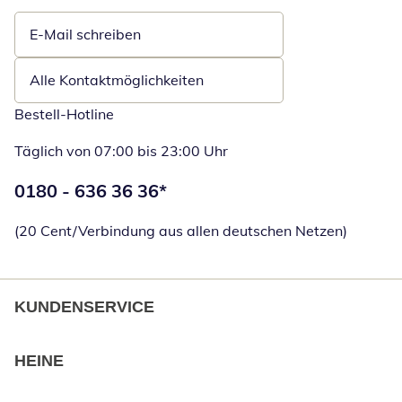
E-Mail schreiben
Öffnet E-Mail-Client
Alle Kontaktmöglichkeiten
Bestell-Hotline
Täglich von 07:00 bis 23:00 Uhr
Telefonnummer:
0180 - 636 36 36
*
Öffnet Telefon
(20 Cent/Verbindung aus allen deutschen Netzen)
KUNDENSERVICE
HEINE