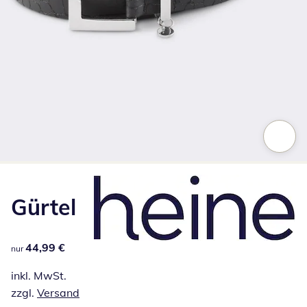
Zum Vergrößern auf das Bild klicken
Gürtel
44,99 €
44,99 €
nur
inkl. MwSt.
zzgl.
Versand