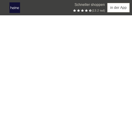
Schneller shoppen
in der App
(13.2 tsd)
Zum Hauptinhalt springen