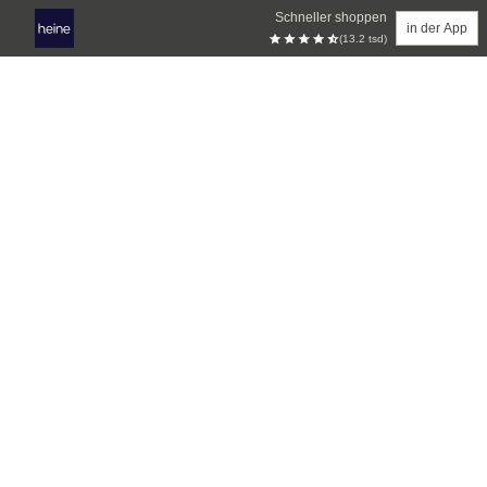
Schneller shoppen
in der App
(13.2 tsd)
Zum Hauptinhalt springen