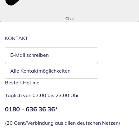
Chat
KONTAKT
E-Mail schreiben
Öffnet E-Mail-Client
Alle Kontaktmöglichkeiten
Bestell-Hotline
Täglich von 07:00 bis 23:00 Uhr
Telefonnummer:
0180 - 636 36 36
*
Öffnet Telefon
(20 Cent/Verbindung aus allen deutschen Netzen)