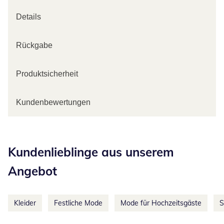
Details
Rückgabe
Produktsicherheit
Kundenbewertungen
Kategorie-Empfehlungen überspringen
Kundenlieblinge aus unserem
Angebot
Kleider
Festliche Mode
Mode für Hochzeitsgäste
S