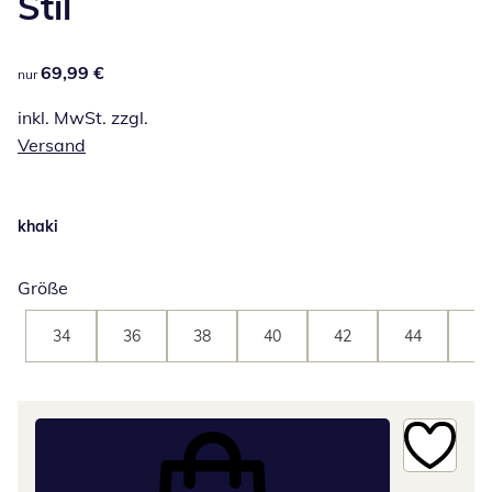
Stil
69,99 €
69,99 €
nur
inkl. MwSt. zzgl.
Versand
khaki
Größe
34
36
38
40
42
44
46