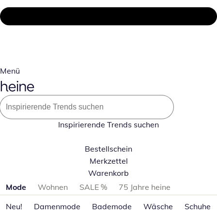
Menü
Inspirierende Trends suchen
Bestellschein
Merkzettel
Warenkorb
Produktkategorien überspringen
Mode
Wohnen
SALE %
75 Jahre heine
Neu!
Damenmode
Bademode
Wäsche
Schuhe