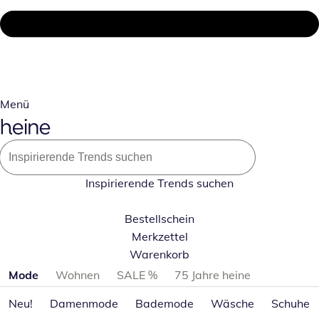
Menü
Inspirierende Trends suchen
Bestellschein
Merkzettel
Warenkorb
Produktkategorien überspringen
Mode
Wohnen
SALE %
75 Jahre heine
Neu!
Damenmode
Bademode
Wäsche
Schuhe