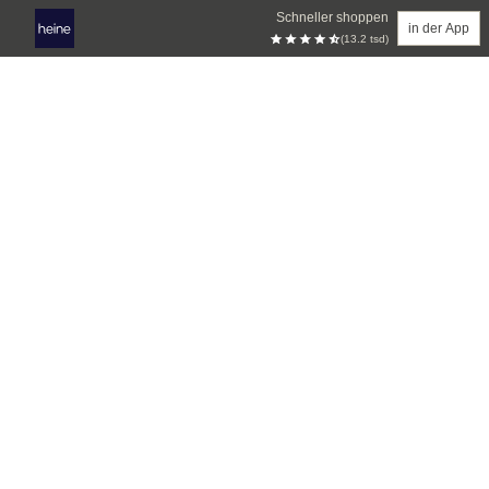
Schneller shoppen
in der App
(13.2 tsd)
Zum Hauptinhalt springen