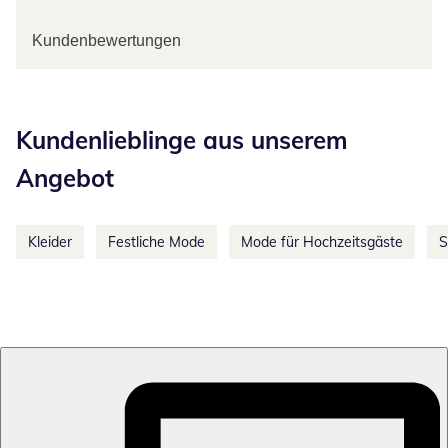
Kundenbewertungen
Kategorie-Empfehlungen überspringen
Kundenlieblinge aus unserem
Angebot
Kleider
Festliche Mode
Mode für Hochzeitsgäste
S