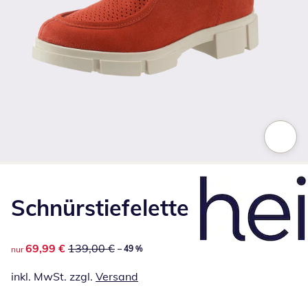
Zum Vergrößern auf das Bild klicken
Schnürstiefelette
reduzierter Preis 69,99 €, vorheriger Preis: 139,00 €
69,99 €
139,00 €
– 49 %
nur
inkl. MwSt. zzgl.
Versand