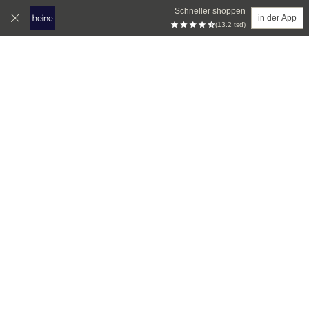
Schneller shoppen
in der App
(13.2 tsd)
Zum Hauptinhalt springen