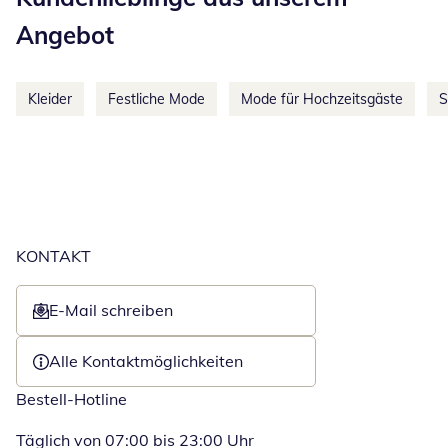
Angebot
Kleider
Festliche Mode
Mode für Hochzeitsgäste
S
KONTAKT
E-Mail schreiben
Öffnet E-Mail-Client
Alle Kontaktmöglichkeiten
Bestell-Hotline
Täglich von 07:00 bis 23:00 Uhr