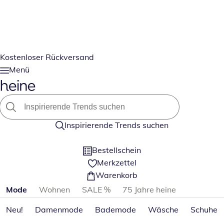
Kostenloser Rückversand
Menü
Inspirierende Trends suchen
Bestellschein
Merkzettel
Warenkorb
Produktkategorien überspringen
Mode
Wohnen
SALE %
75 Jahre heine
Neu!
Damenmode
Bademode
Wäsche
Schuhe