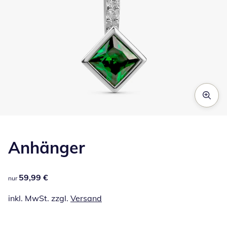
Zum Vergrößern auf das Bild klicken
Anhänger
59,99 €
59,99 €
nur
inkl. MwSt. zzgl.
Versand