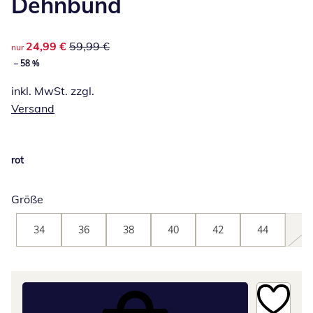
Dehnbund
reduzierter Preis 24,99 €, vorheriger Preis: 59,99 €
24,99 €
59,99 €
nur
– 58 %
inkl. MwSt. zzgl.
Versand
rot
Größe
34
36
38
40
42
44
46