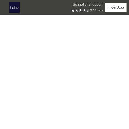
Schneller shoppen
in der App
(13.2 tsd)
Zum Hauptinhalt springen