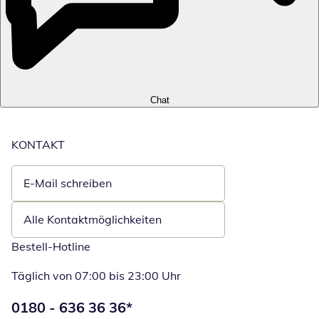
Chat
KONTAKT
E-Mail schreiben
Öffnet E-Mail-Client
Alle Kontaktmöglichkeiten
Bestell-Hotline
Täglich von 07:00 bis 23:00 Uhr
Telefonnummer:
0180 - 636 36 36
*
Öffnet Telefon