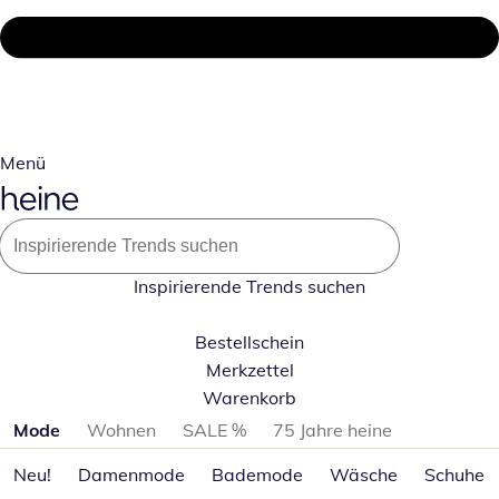
Menü
Inspirierende Trends suchen
Bestellschein
Merkzettel
Warenkorb
Produktkategorien überspringen
Mode
Wohnen
SALE %
75 Jahre heine
Neu!
Damenmode
Bademode
Wäsche
Schuhe