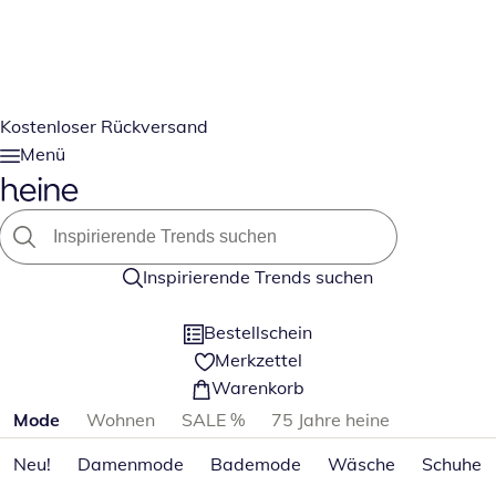
Kostenloser Rückversand
Menü
Inspirierende Trends suchen
Bestellschein
Merkzettel
Warenkorb
Produktkategorien überspringen
Mode
Wohnen
SALE %
75 Jahre heine
Neu!
Damenmode
Bademode
Wäsche
Schuhe