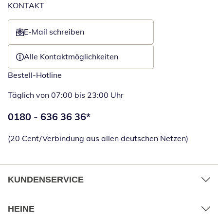
KONTAKT
E-Mail schreiben
Öffnet E-Mail-Client
Alle Kontaktmöglichkeiten
Bestell-Hotline
Täglich von 07:00 bis 23:00 Uhr
Telefonnummer:
0180 - 636 36 36
*
Öffnet Telefon
(20 Cent/Verbindung aus allen deutschen Netzen)
KUNDENSERVICE
HEINE