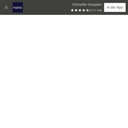
Schneller shoppen
in der App
(13.2 tsd)
Zum Hauptinhalt springen