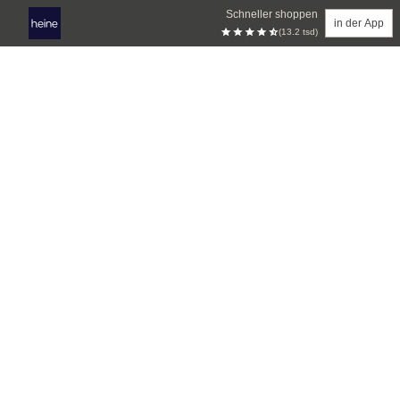
Schneller shoppen
in der App
(13.2 tsd)
Zum Hauptinhalt springen