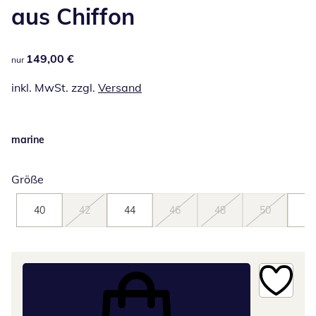
aus Chiffon
149,00 €
149,00 €
nur
inkl. MwSt. zzgl.
Versand
marine
Größe
40
42
44
46
48
50
52