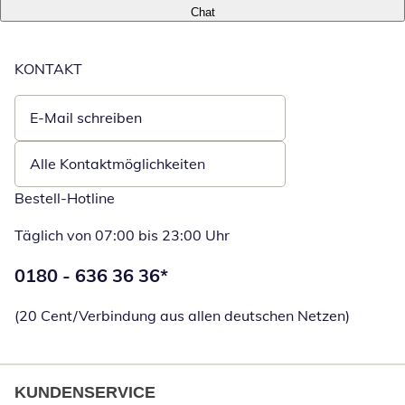
Chat
KONTAKT
E-Mail schreiben
Öffnet E-Mail-Client
Alle Kontaktmöglichkeiten
Bestell-Hotline
Täglich von 07:00 bis 23:00 Uhr
Telefonnummer:
0180 - 636 36 36
*
Öffnet Telefon
(20 Cent/Verbindung aus allen deutschen Netzen)
KUNDENSERVICE