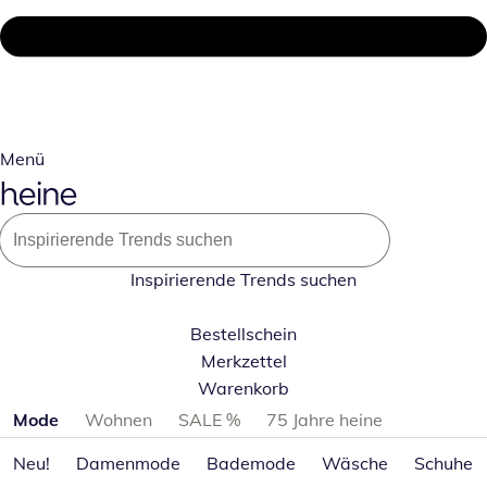
Menü
Inspirierende Trends suchen
Bestellschein
Merkzettel
Warenkorb
Produktkategorien überspringen
Mode
Wohnen
SALE %
75 Jahre heine
Neu!
Damenmode
Bademode
Wäsche
Schuhe