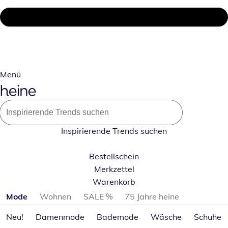
Menü
Inspirierende Trends suchen
Bestellschein
Merkzettel
Warenkorb
Produktkategorien überspringen
Mode
Wohnen
SALE %
75 Jahre heine
Neu!
Damenmode
Bademode
Wäsche
Schuhe