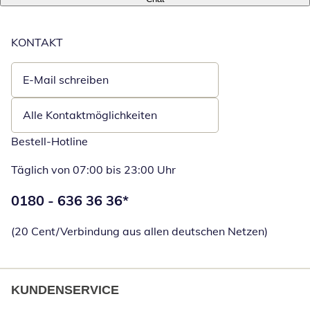
KONTAKT
E-Mail schreiben
Öffnet E-Mail-Client
Alle Kontaktmöglichkeiten
Bestell-Hotline
Täglich von 07:00 bis 23:00 Uhr
Telefonnummer:
0180 - 636 36 36
*
Öffnet Telefon
(20 Cent/Verbindung aus allen deutschen Netzen)
KUNDENSERVICE