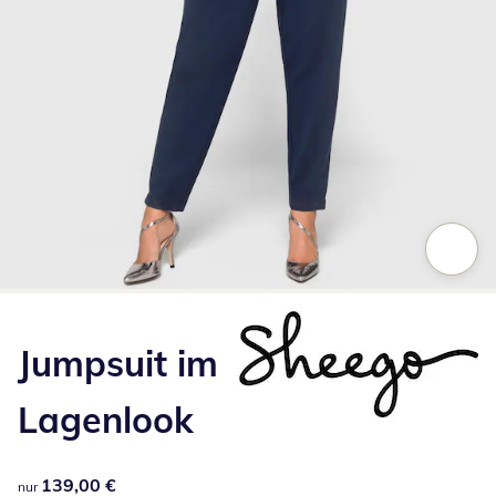
Zum Vergrößern auf das Bild klicken
Jumpsuit im
Lagenlook
139,00 €
139,00 €
nur