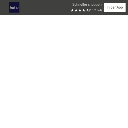
Schneller shoppen
in der App
(13.2 tsd)
Zum Hauptinhalt springen