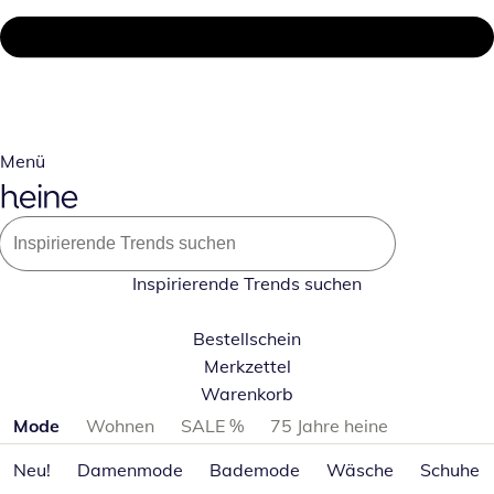
Menü
Inspirierende Trends suchen
Bestellschein
Merkzettel
Warenkorb
Produktkategorien überspringen
Mode
Wohnen
SALE %
75 Jahre heine
Neu!
Damenmode
Bademode
Wäsche
Schuhe