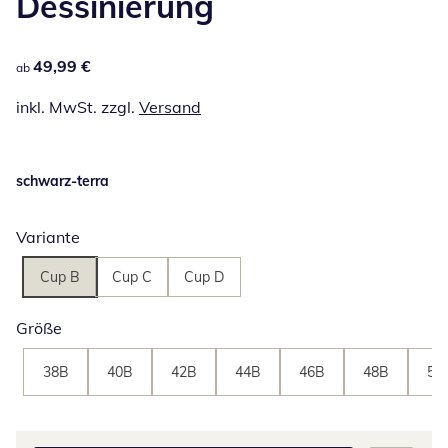
Dessinierung
49,99 €
49,99 €
ab
inkl. MwSt. zzgl.
Versand
schwarz-terra
Variante
Cup B
Cup C
Cup D
Größe
38B
40B
42B
44B
46B
48B
50