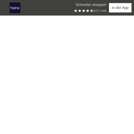
Schneller shoppen
in der App
(13.2 tsd)
Zum Hauptinhalt springen