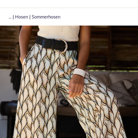
|
|
...
Hosen
Sommerhosen