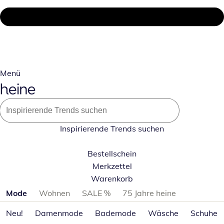
Menü
Inspirierende Trends suchen
Bestellschein
Merkzettel
Warenkorb
Produktkategorien überspringen
Mode
Wohnen
SALE %
75 Jahre heine
Neu!
Damenmode
Bademode
Wäsche
Schuhe