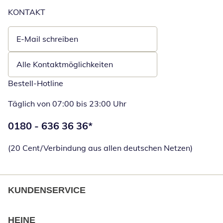
KONTAKT
E-Mail schreiben
Öffnet E-Mail-Client
Alle Kontaktmöglichkeiten
Bestell-Hotline
Täglich von 07:00 bis 23:00 Uhr
Telefonnummer:
0180 - 636 36 36
*
Öffnet Telefon
(20 Cent/Verbindung aus allen deutschen Netzen)
KUNDENSERVICE
HEINE