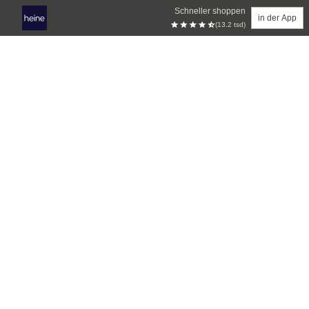
Schneller shoppen
in der App
(13.2 tsd)
Zum Hauptinhalt springen