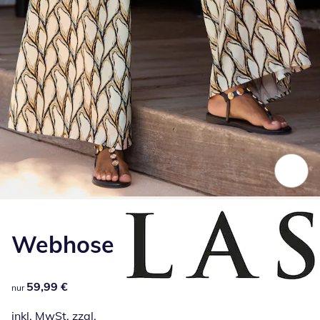
Zum Vergrößern auf das Bild klicken
Webhose
59,99 €
59,99 €
nur
inkl. MwSt. zzgl.