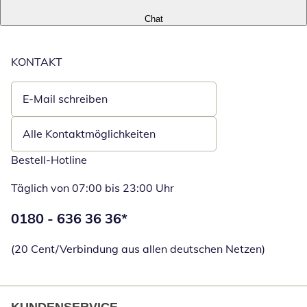
Chat
KONTAKT
E-Mail schreiben
Öffnet E-Mail-Client
Alle Kontaktmöglichkeiten
Bestell-Hotline
Täglich von 07:00 bis 23:00 Uhr
Telefonnummer:
0180 - 636 36 36
*
Öffnet Telefon
(20 Cent/Verbindung aus allen deutschen Netzen)