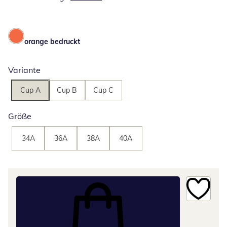
orange bedruckt
Variante
Cup A
Cup B
Cup C
Größe
34A
36A
38A
40A