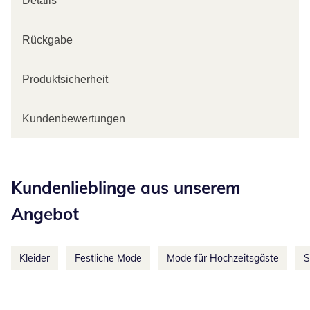
Details
Rückgabe
Produktsicherheit
Kundenbewertungen
Kategorie-Empfehlungen überspringen
Kundenlieblinge aus unserem
Angebot
Kleider
Festliche Mode
Mode für Hochzeitsgäste
S