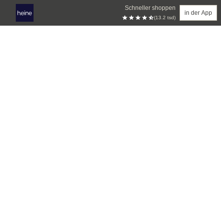
Schneller shoppen
in der App
(13.2 tsd)
Zum Hauptinhalt springen