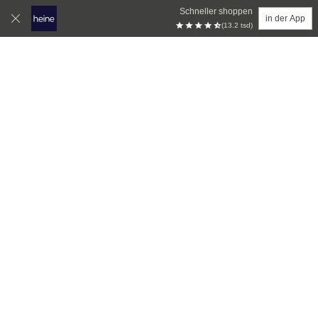
Schneller shoppen
in der App
(13.2 tsd)
Zum Hauptinhalt springen