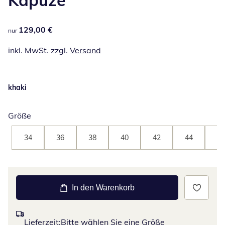
129,00 €
129,00 €
nur
inkl. MwSt. zzgl.
Versand
khaki
Größe
34
36
38
40
42
44
46
In den Warenkorb
Lieferzeit:
Bitte wählen Sie eine Größe