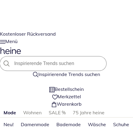
Kostenloser Rückversand
Menü
Inspirierende Trends suchen
Bestellschein
Merkzettel
Warenkorb
Produktkategorien überspringen
Mode
Wohnen
SALE %
75 Jahre heine
Neu!
Damenmode
Bademode
Wäsche
Schuhe