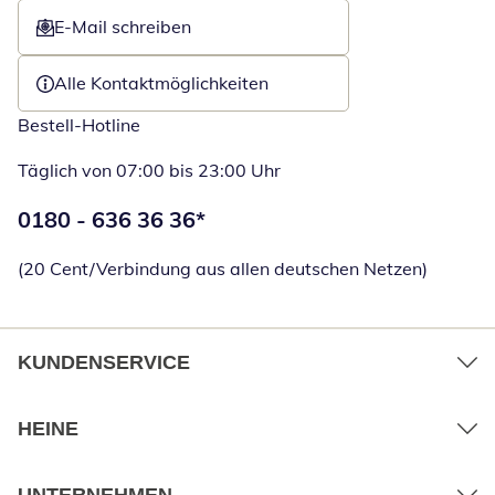
E-Mail schreiben
Öffnet E-Mail-Client
Alle Kontaktmöglichkeiten
Bestell-Hotline
Täglich von 07:00 bis 23:00 Uhr
Telefonnummer:
0180 - 636 36 36
*
Öffnet Telefon
(20 Cent/Verbindung aus allen deutschen Netzen)
KUNDENSERVICE
HEINE