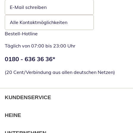
E-Mail schreiben
Öffnet E-Mail-Client
Alle Kontaktmöglichkeiten
Bestell-Hotline
Täglich von 07:00 bis 23:00 Uhr
Telefonnummer:
0180 - 636 36 36
*
Öffnet Telefon
(20 Cent/Verbindung aus allen deutschen Netzen)
KUNDENSERVICE
HEINE