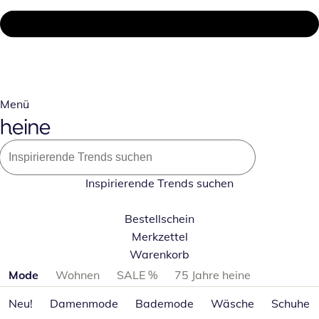
Menü
Inspirierende Trends suchen
Bestellschein
Merkzettel
Warenkorb
Produktkategorien überspringen
Mode
Wohnen
SALE %
75 Jahre heine
Neu!
Damenmode
Bademode
Wäsche
Schuhe