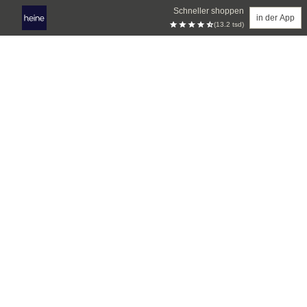
Schneller shoppen
in der App
(13.2 tsd)
Zum Hauptinhalt springen