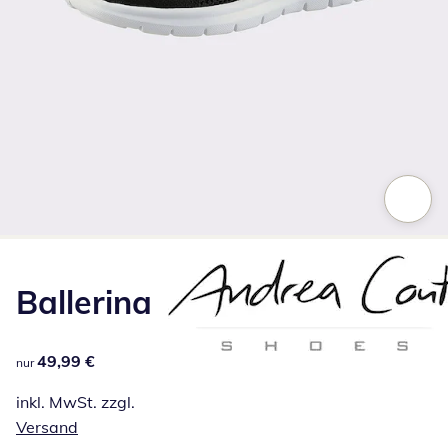
Zum Vergrößern auf das Bild klicken
Ballerina
49,99 €
49,99 €
nur
inkl. MwSt. zzgl.
Versand