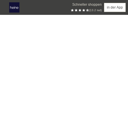
Schneller shoppen
in der App
(13.2 tsd)
Zum Hauptinhalt springen