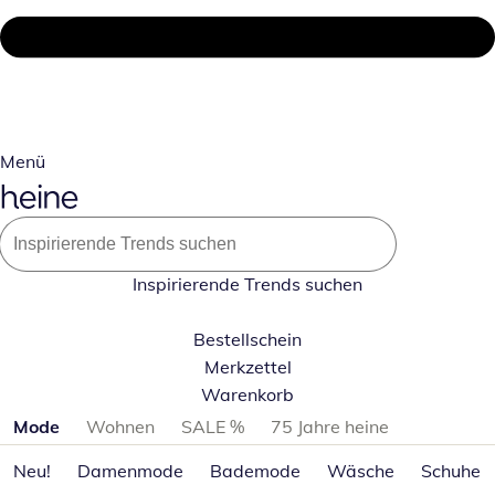
Menü
Inspirierende Trends suchen
Bestellschein
Merkzettel
Warenkorb
Produktkategorien überspringen
Mode
Wohnen
SALE %
75 Jahre heine
Neu!
Damenmode
Bademode
Wäsche
Schuhe