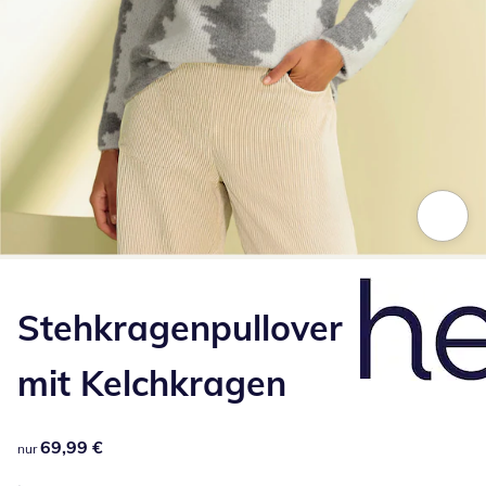
Zum Vergrößern auf das Bild klicken
Stehkragenpullover
mit Kelchkragen
69,99 €
69,99 €
nur