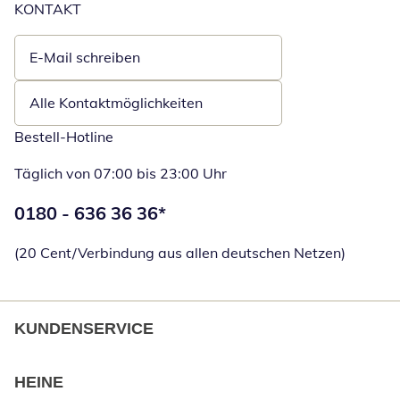
KONTAKT
E-Mail schreiben
Öffnet E-Mail-Client
Alle Kontaktmöglichkeiten
Bestell-Hotline
Täglich von 07:00 bis 23:00 Uhr
Telefonnummer:
0180 - 636 36 36
*
Öffnet Telefon
(20 Cent/Verbindung aus allen deutschen Netzen)
KUNDENSERVICE
HEINE