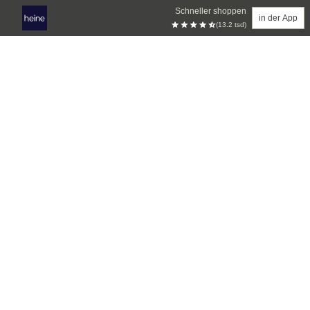
Schneller shoppen
in der App
(13.2 tsd)
Zum Hauptinhalt springen