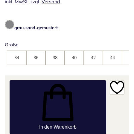
inkl. MwSt. zzgl.
Versand
grau-sand-gemustert
Größe
34
36
38
40
42
44
46
In den Warenkorb