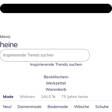
Menü
Inspirierende Trends suchen
Bestellschein
Merkzettel
Warenkorb
Produktkategorien überspringen
Mode
Wohnen
SALE %
75 Jahre heine
Neu!
Damenmode
Bademode
Wäsche
Schuhe