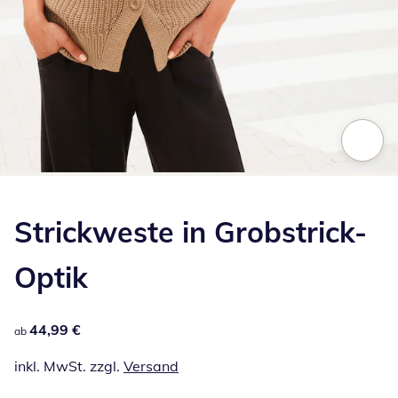
Zum Vergrößern auf das Bild klicken
Strickweste in Grobstrick-
Optik
44,99 €
44,99 €
ab
inkl. MwSt. zzgl.
Versand