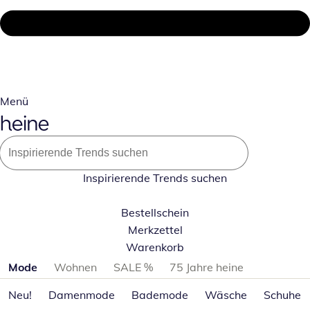
Menü
Inspirierende Trends suchen
Bestellschein
Merkzettel
Warenkorb
Produktkategorien überspringen
Mode
Wohnen
SALE %
75 Jahre heine
Neu!
Damenmode
Bademode
Wäsche
Schuhe