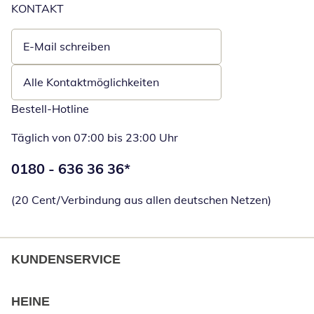
KONTAKT
E-Mail schreiben
Öffnet E-Mail-Client
Alle Kontaktmöglichkeiten
Bestell-Hotline
Täglich von 07:00 bis 23:00 Uhr
Telefonnummer:
0180 - 636 36 36
*
Öffnet Telefon
(20 Cent/Verbindung aus allen deutschen Netzen)
KUNDENSERVICE
HEINE