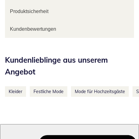
Produktsicherheit
Kundenbewertungen
Kategorie-Empfehlungen überspringen
Kundenlieblinge aus unserem
Angebot
Kleider
Festliche Mode
Mode für Hochzeitsgäste
S