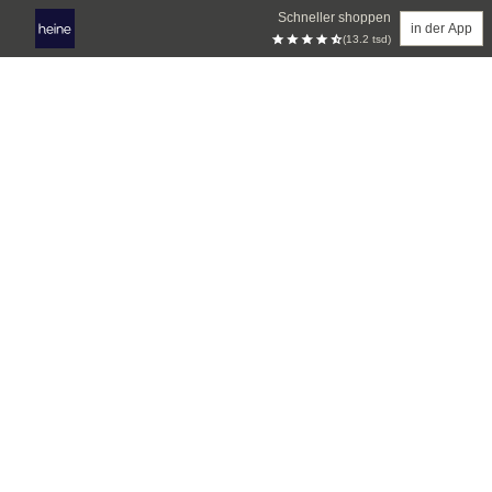
Schneller shoppen
in der App
(13.2 tsd)
Zum Hauptinhalt springen