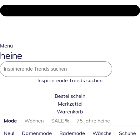
Menü
Inspirierende Trends suchen
Bestellschein
Merkzettel
Warenkorb
Produktkategorien überspringen
Mode
Wohnen
SALE %
75 Jahre heine
Neu!
Damenmode
Bademode
Wäsche
Schuhe