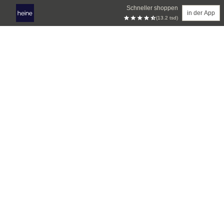
Schneller shoppen
in der App
(13.2 tsd)
Zum Hauptinhalt springen