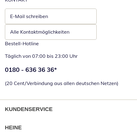
E-Mail schreiben
Öffnet E-Mail-Client
Alle Kontaktmöglichkeiten
Bestell-Hotline
Täglich von 07:00 bis 23:00 Uhr
Telefonnummer:
0180 - 636 36 36
*
Öffnet Telefon
(20 Cent/Verbindung aus allen deutschen Netzen)
KUNDENSERVICE
HEINE