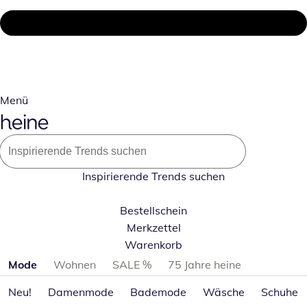
Menü
Inspirierende Trends suchen
Bestellschein
Merkzettel
Warenkorb
Produktkategorien überspringen
Mode
Wohnen
SALE %
75 Jahre heine
Neu!
Damenmode
Bademode
Wäsche
Schuhe