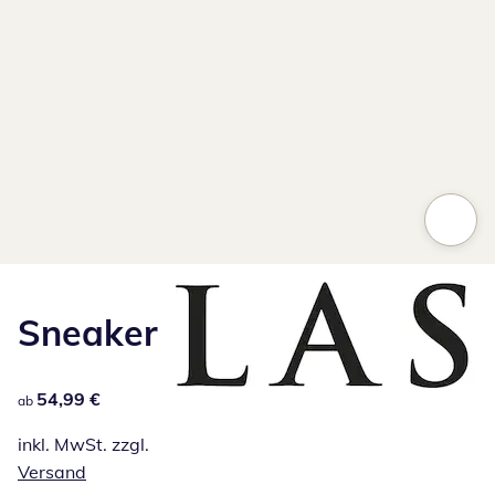
Sneaker
54,99 €
54,99 €
ab
inkl. MwSt. zzgl.
Versand