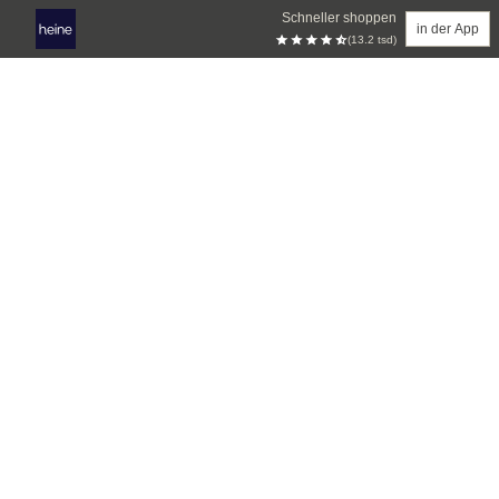
Schneller shoppen
in der App
(13.2 tsd)
Zum Hauptinhalt springen