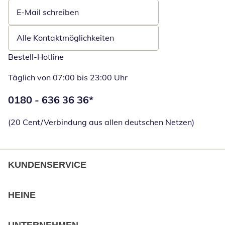
E-Mail schreiben
Öffnet E-Mail-Client
Alle Kontaktmöglichkeiten
Bestell-Hotline
Täglich von 07:00 bis 23:00 Uhr
Telefonnummer:
0180 - 636 36 36
*
Öffnet Telefon
(20 Cent/Verbindung aus allen deutschen Netzen)
KUNDENSERVICE
HEINE