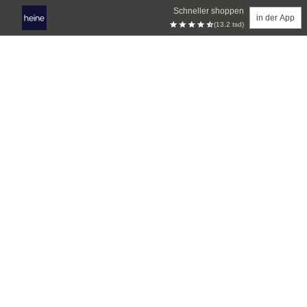
Schneller shoppen
in der App
(13.2 tsd)
Zum Hauptinhalt springen