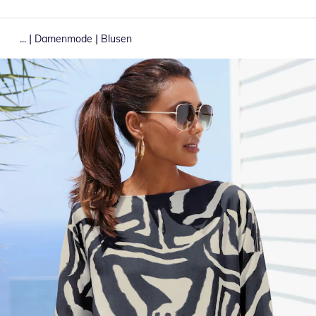
|
|
...
Damenmode
Blusen