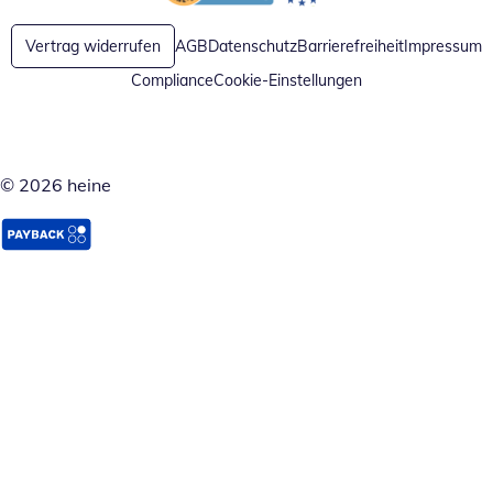
Öffnet in neuem Fenster
Öffnet in neuem Fenster
Vertrag widerrufen
AGB
Datenschutz
Barrierefreiheit
Impressum
Compliance
Cookie-Einstellungen
© 2026 heine