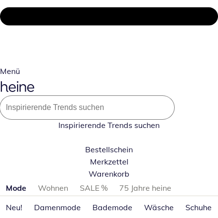
Menü
Inspirierende Trends suchen
Bestellschein
Merkzettel
Warenkorb
Produktkategorien überspringen
Mode
Wohnen
SALE %
75 Jahre heine
Neu!
Damenmode
Bademode
Wäsche
Schuhe