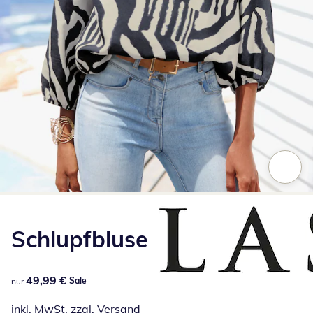
Zum Vergrößern auf das Bild klicken
Schlupfbluse
49,99 €
49,99 €
Sale
nur
inkl. MwSt. zzgl.
Versand