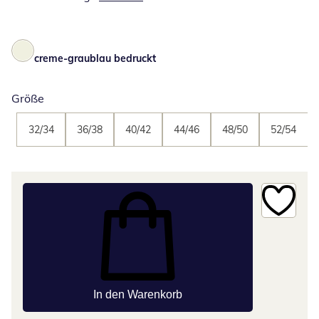
creme-graublau bedruckt
Größe
32/34
36/38
40/42
44/46
48/50
52/54
In den Warenkorb