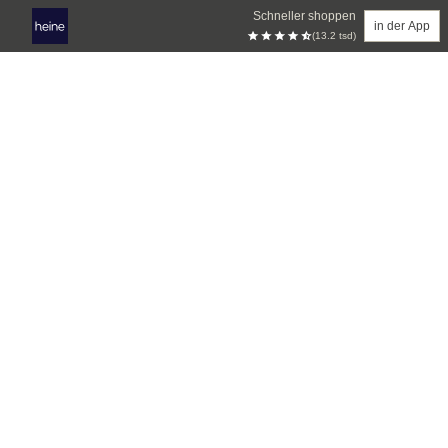
Schneller shoppen
in der App
(13.2 tsd)
Zum Hauptinhalt springen