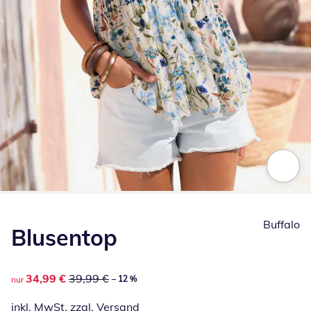
Zum Vergrößern auf das Bild klicken
Buffalo
Blusentop
reduzierter Preis 34,99 €, vorheriger Preis: 39,99 €
34,99 €
39,99 €
– 12 %
nur
inkl. MwSt. zzgl.
Versand