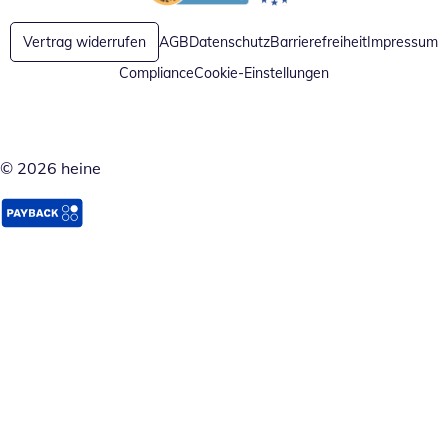
Öffnet in neuem Fenster
Öffnet in neuem Fenster
Vertrag widerrufen
AGB
Datenschutz
Barrierefreiheit
Impressum
Compliance
Cookie-Einstellungen
© 2026 heine