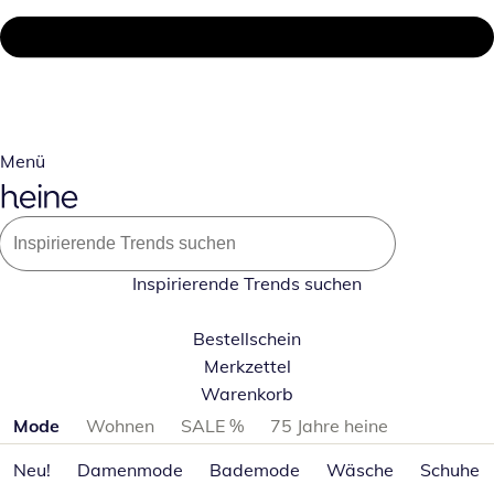
Menü
Inspirierende Trends suchen
Bestellschein
Merkzettel
Warenkorb
Produktkategorien überspringen
Mode
Wohnen
SALE %
75 Jahre heine
Neu!
Damenmode
Bademode
Wäsche
Schuhe