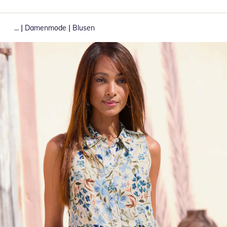
|
|
...
Damenmode
Blusen