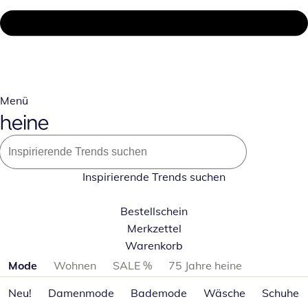
Menü
Inspirierende Trends suchen
Bestellschein
Merkzettel
Warenkorb
Produktkategorien überspringen
Mode
Wohnen
SALE %
75 Jahre heine
Neu!
Damenmode
Bademode
Wäsche
Schuhe