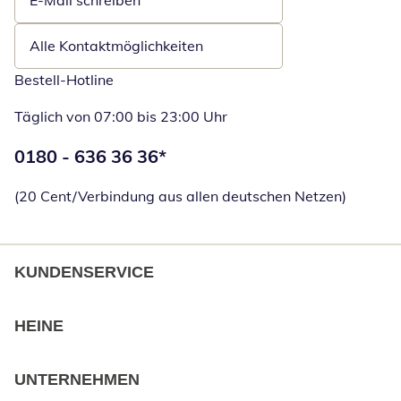
E-Mail schreiben
Öffnet E-Mail-Client
Alle Kontaktmöglichkeiten
Bestell-Hotline
Täglich von 07:00 bis 23:00 Uhr
Telefonnummer:
0180 - 636 36 36
*
Öffnet Telefon
(20 Cent/Verbindung aus allen deutschen Netzen)
KUNDENSERVICE
HEINE
UNTERNEHMEN