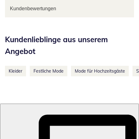
Kundenbewertungen
Kategorie-Empfehlungen überspringen
Kundenlieblinge aus unserem
Angebot
Kleider
Festliche Mode
Mode für Hochzeitsgäste
S