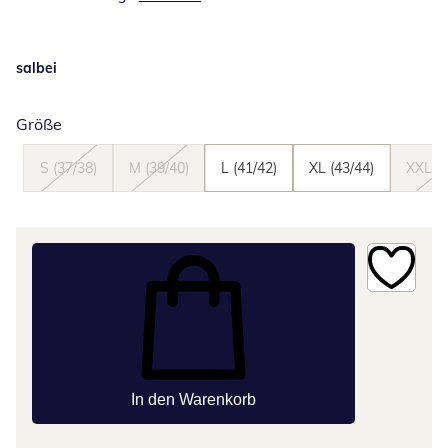
salbei
Größe
S (37/38)
M (39/40)
L (41/42)
XL (43/44)
XXL (4
In den Warenkorb