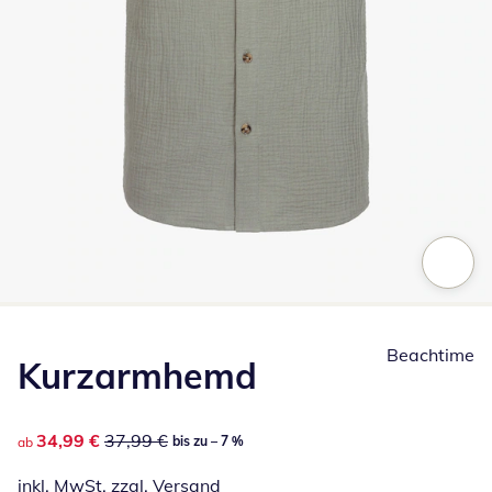
Zum Vergrößern auf das Bild klicken
Beachtime
Kurzarmhemd
reduzierter Preis 34,99 €, vorheriger Preis: 37,99 €
34,99 €
37,99 €
bis zu – 7 %
ab
inkl. MwSt. zzgl.
Versand