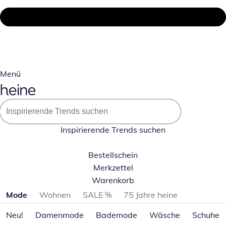
Menü
Inspirierende Trends suchen
Bestellschein
Merkzettel
Warenkorb
Produktkategorien überspringen
Mode
Wohnen
SALE %
75 Jahre heine
Neu!
Damenmode
Bademode
Wäsche
Schuhe