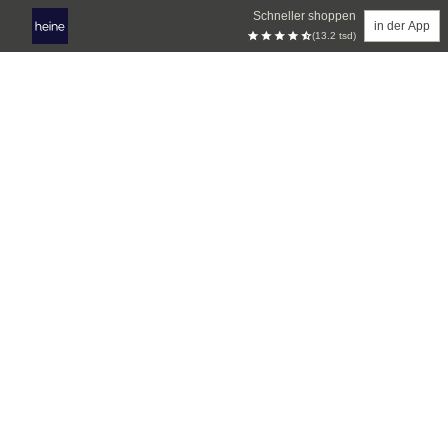
Schneller shoppen
in der App
(13.2 tsd)
Zum Hauptinhalt springen