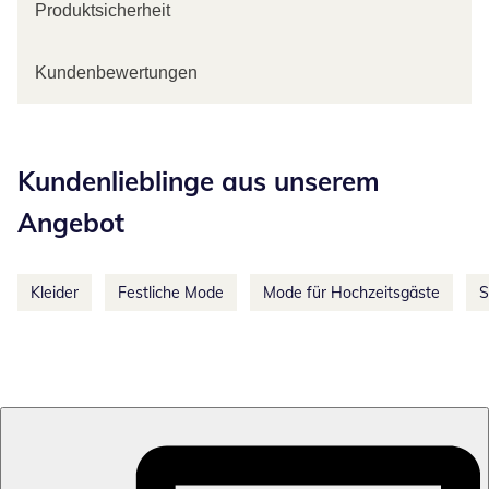
Produktsicherheit
Kundenbewertungen
Kategorie-Empfehlungen überspringen
Kundenlieblinge aus unserem
Angebot
Kleider
Festliche Mode
Mode für Hochzeitsgäste
S