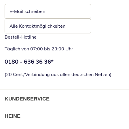
E-Mail schreiben
Öffnet E-Mail-Client
Alle Kontaktmöglichkeiten
Bestell-Hotline
Täglich von 07:00 bis 23:00 Uhr
Telefonnummer:
0180 - 636 36 36
*
Öffnet Telefon
(20 Cent/Verbindung aus allen deutschen Netzen)
KUNDENSERVICE
HEINE