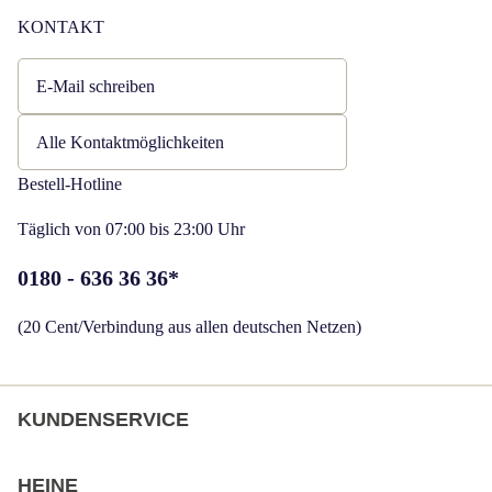
KONTAKT
E-Mail schreiben
Öffnet E-Mail-Client
Alle Kontaktmöglichkeiten
Bestell-Hotline
Täglich von 07:00 bis 23:00 Uhr
Telefonnummer:
0180 - 636 36 36
*
Öffnet Telefon
(20 Cent/Verbindung aus allen deutschen Netzen)
KUNDENSERVICE
HEINE