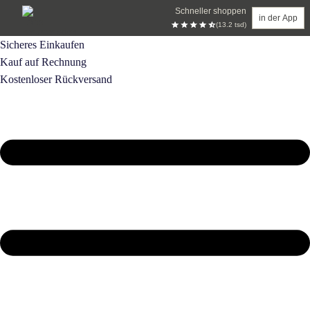
Schneller shoppen
in der App
(13.2 tsd)
Zum Hauptinhalt springen
Sicheres Einkaufen
Kauf auf Rechnung
Kostenloser Rückversand