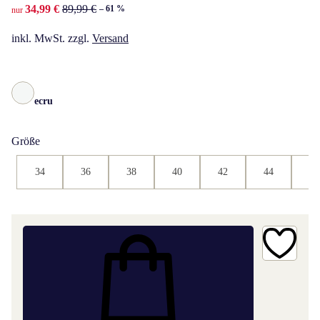
reduzierter Preis 34,99 €, vorheriger Preis: 89,99 €
34,99 €
89,99 €
– 61 %
nur
inkl. MwSt. zzgl.
Versand
ecru
Größe
34
36
38
40
42
44
46