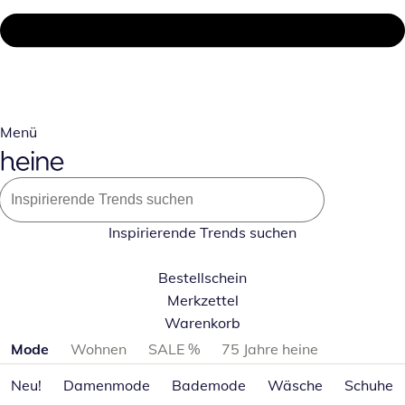
Menü
Inspirierende Trends suchen
Bestellschein
Merkzettel
Warenkorb
Produktkategorien überspringen
Mode
Wohnen
SALE %
75 Jahre heine
Neu!
Damenmode
Bademode
Wäsche
Schuhe