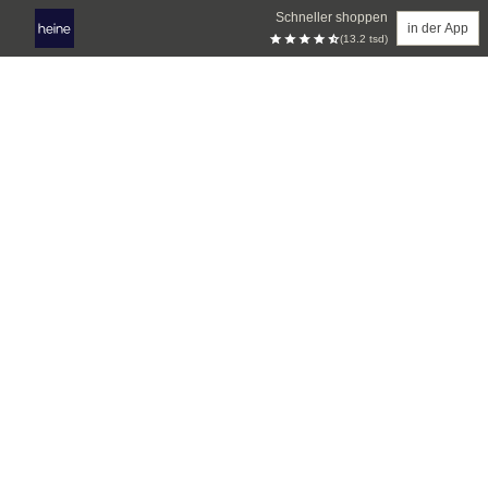
Schneller shoppen
in der App
(13.2 tsd)
Zum Hauptinhalt springen