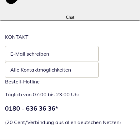
Chat
KONTAKT
E-Mail schreiben
Öffnet E-Mail-Client
Alle Kontaktmöglichkeiten
Bestell-Hotline
Täglich von 07:00 bis 23:00 Uhr
Telefonnummer:
0180 - 636 36 36
*
Öffnet Telefon
(20 Cent/Verbindung aus allen deutschen Netzen)