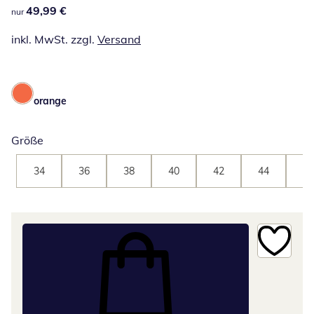
49,99 €
49,99 €
nur
inkl. MwSt. zzgl.
Versand
orange
Größe
34
36
38
40
42
44
46