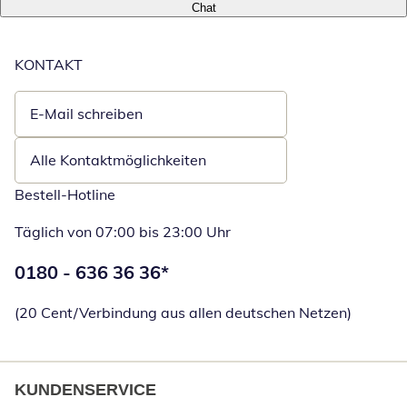
Chat
KONTAKT
E-Mail schreiben
Öffnet E-Mail-Client
Alle Kontaktmöglichkeiten
Bestell-Hotline
Täglich von 07:00 bis 23:00 Uhr
Telefonnummer:
0180 - 636 36 36
*
Öffnet Telefon
(20 Cent/Verbindung aus allen deutschen Netzen)
KUNDENSERVICE