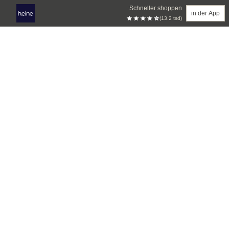
Schneller shoppen
in der App
(13.2 tsd)
Zum Hauptinhalt springen