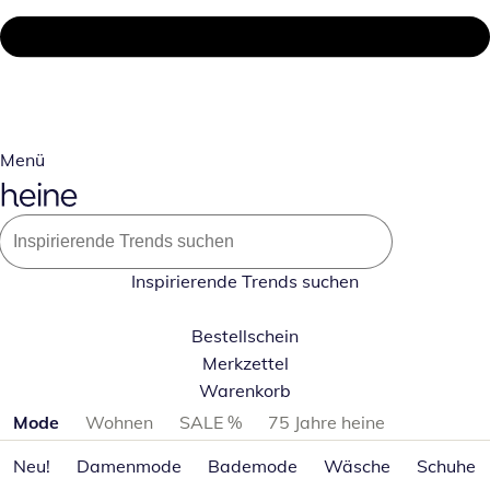
Menü
Inspirierende Trends suchen
Bestellschein
Merkzettel
Warenkorb
Produktkategorien überspringen
Mode
Wohnen
SALE %
75 Jahre heine
Neu!
Damenmode
Bademode
Wäsche
Schuhe