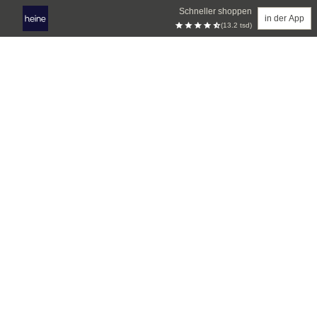
Schneller shoppen
in der App
(13.2 tsd)
Zum Hauptinhalt springen