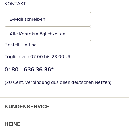
KONTAKT
E-Mail schreiben
Öffnet E-Mail-Client
Alle Kontaktmöglichkeiten
Bestell-Hotline
Täglich von 07:00 bis 23:00 Uhr
Telefonnummer:
0180 - 636 36 36
*
Öffnet Telefon
(20 Cent/Verbindung aus allen deutschen Netzen)
KUNDENSERVICE
HEINE