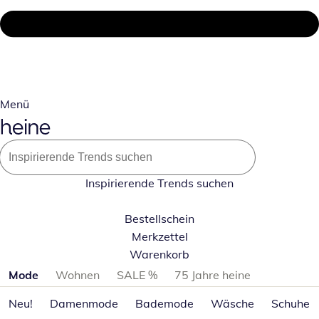
Menü
Inspirierende Trends suchen
Bestellschein
Merkzettel
Warenkorb
Produktkategorien überspringen
Mode
Wohnen
SALE %
75 Jahre heine
Neu!
Damenmode
Bademode
Wäsche
Schuhe