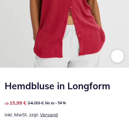
Zum Vergrößern auf das Bild klicken
Hemdbluse in Longform
reduzierter Preis 15,99 €, vorheriger Preis: 34,99 €
15,99 €
34,99 €
bis zu – 54 %
ab
inkl. MwSt. zzgl.
Versand