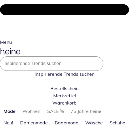
Menü
Inspirierende Trends suchen
Bestellschein
Merkzettel
Warenkorb
Produktkategorien überspringen
Mode
Wohnen
SALE %
75 Jahre heine
Neu!
Damenmode
Bademode
Wäsche
Schuhe