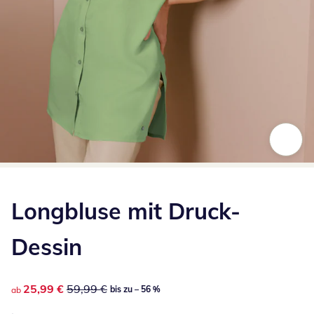
Zum Vergrößern auf das Bild klicken
Longbluse mit Druck-
Dessin
reduzierter Preis 25,99 €, vorheriger Preis: 59,99 €
25,99 €
59,99 €
bis zu – 56 %
ab