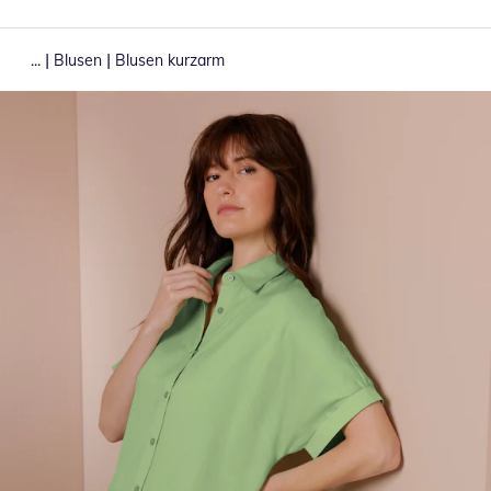
|
|
...
Blusen
Blusen kurzarm