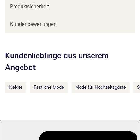
Produktsicherheit
Kundenbewertungen
Kategorie-Empfehlungen überspringen
Kundenlieblinge aus unserem
Angebot
Kleider
Festliche Mode
Mode für Hochzeitsgäste
S