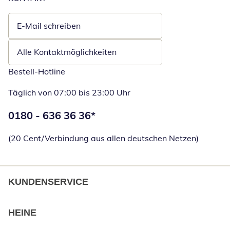
E-Mail schreiben
Öffnet E-Mail-Client
Alle Kontaktmöglichkeiten
Bestell-Hotline
Täglich von 07:00 bis 23:00 Uhr
Telefonnummer:
0180 - 636 36 36
*
Öffnet Telefon
(20 Cent/Verbindung aus allen deutschen Netzen)
KUNDENSERVICE
HEINE