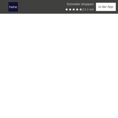
Schneller shoppen
in der App
(13.2 tsd)
Zum Hauptinhalt springen