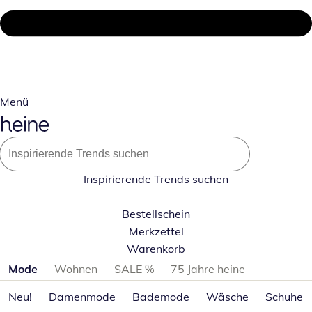
Menü
Inspirierende Trends suchen
Bestellschein
Merkzettel
Warenkorb
Produktkategorien überspringen
Mode
Wohnen
SALE %
75 Jahre heine
Neu!
Damenmode
Bademode
Wäsche
Schuhe