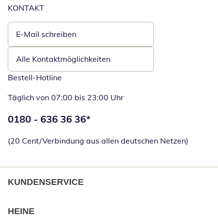
KONTAKT
E-Mail schreiben
Öffnet E-Mail-Client
Alle Kontaktmöglichkeiten
Bestell-Hotline
Täglich von 07:00 bis 23:00 Uhr
Telefonnummer:
0180 - 636 36 36
*
Öffnet Telefon
(20 Cent/Verbindung aus allen deutschen Netzen)
KUNDENSERVICE
HEINE