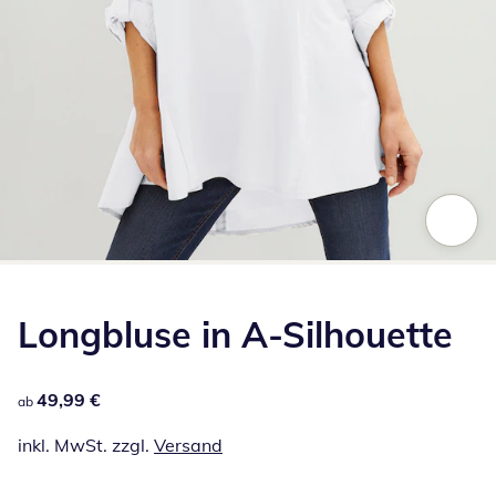
Zum Vergrößern auf das Bild klicken
Longbluse in A-Silhouette
49,99 €
49,99 €
ab
inkl. MwSt. zzgl.
Versand