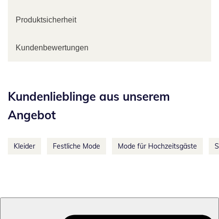
Produktsicherheit
Kundenbewertungen
Kategorie-Empfehlungen überspringen
Kundenlieblinge aus unserem
Angebot
Kleider
Festliche Mode
Mode für Hochzeitsgäste
S