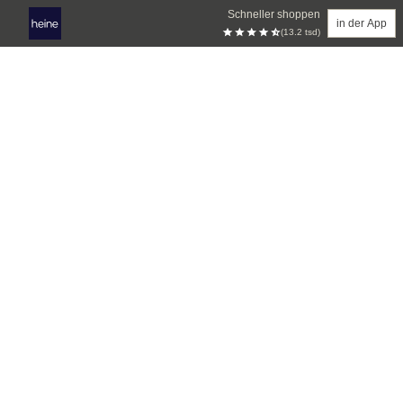
Schneller shoppen
in der App
(13.2 tsd)
Zum Hauptinhalt springen