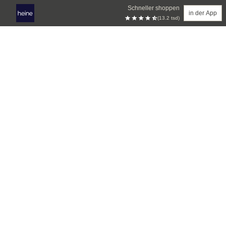
Schneller shoppen
in der App
(13.2 tsd)
Zum Hauptinhalt springen