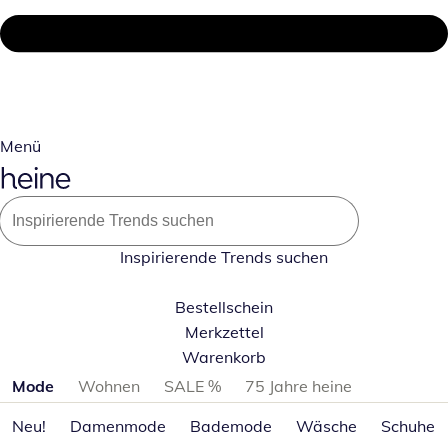
Menü
Inspirierende Trends suchen
Bestellschein
Merkzettel
Warenkorb
Produktkategorien überspringen
Mode
Wohnen
SALE %
75 Jahre heine
Neu!
Damenmode
Bademode
Wäsche
Schuhe