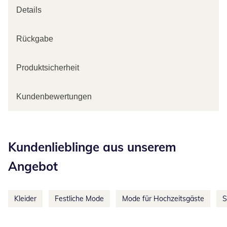
Details
Rückgabe
Produktsicherheit
Kundenbewertungen
Kategorie-Empfehlungen überspringen
Kundenlieblinge aus unserem
Angebot
Kleider
Festliche Mode
Mode für Hochzeitsgäste
S