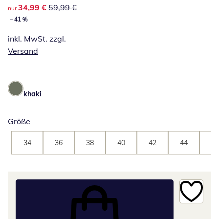
reduzierter Preis 34,99 €, vorheriger Preis: 59,99 €
34,99 €
59,99 €
nur
– 41 %
inkl. MwSt. zzgl.
Versand
khaki
Größe
34
36
38
40
42
44
46