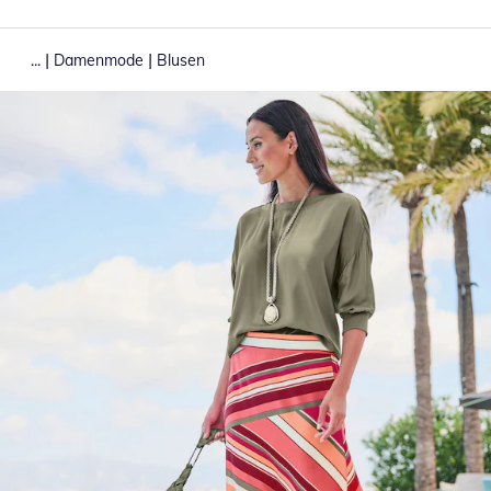
|
|
...
Damenmode
Blusen