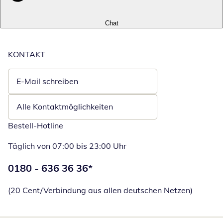
Chat
KONTAKT
E-Mail schreiben
Öffnet E-Mail-Client
Alle Kontaktmöglichkeiten
Bestell-Hotline
Täglich von 07:00 bis 23:00 Uhr
Telefonnummer:
0180 - 636 36 36
*
Öffnet Telefon
(20 Cent/Verbindung aus allen deutschen Netzen)