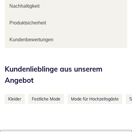
Nachhaltigkeit
Produktsicherheit
Kundenbewertungen
Kategorie-Empfehlungen überspringen
Kundenlieblinge aus unserem
Angebot
Kleider
Festliche Mode
Mode für Hochzeitsgäste
S