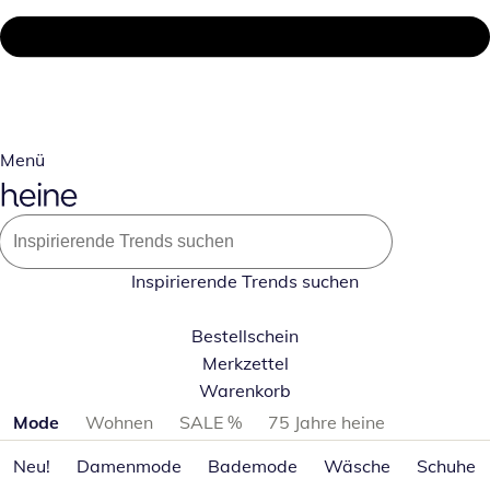
Menü
Inspirierende Trends suchen
Bestellschein
Merkzettel
Warenkorb
Produktkategorien überspringen
Mode
Wohnen
SALE %
75 Jahre heine
Neu!
Damenmode
Bademode
Wäsche
Schuhe