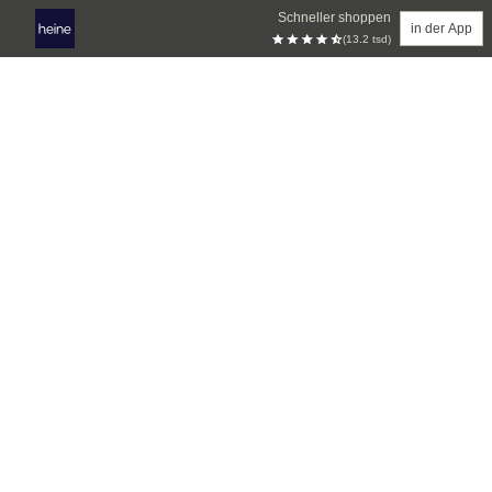
Schneller shoppen
in der App
(13.2 tsd)
Zum Hauptinhalt springen