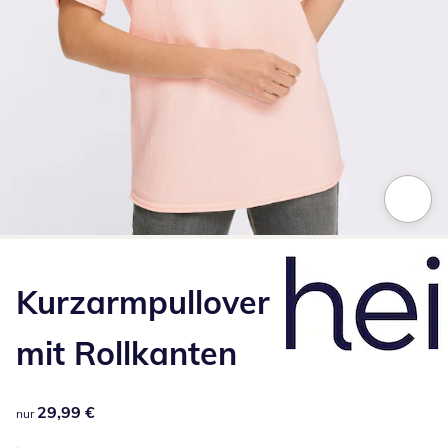
Zum Vergrößern auf das Bild klicken
Kurzarmpullover
mit Rollkanten
29,99 €
29,99 €
nur