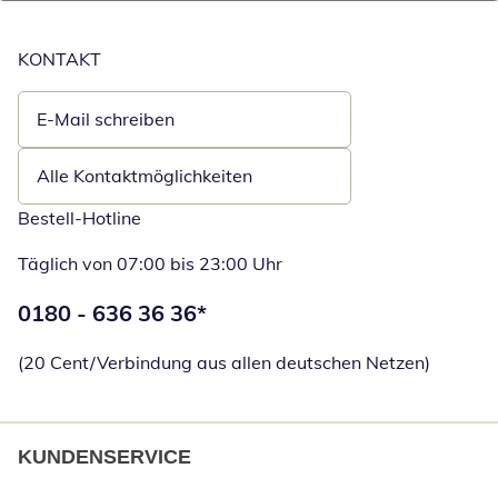
KONTAKT
E-Mail schreiben
Öffnet E-Mail-Client
Alle Kontaktmöglichkeiten
Bestell-Hotline
Täglich von 07:00 bis 23:00 Uhr
Telefonnummer:
0180 - 636 36 36
*
Öffnet Telefon
(20 Cent/Verbindung aus allen deutschen Netzen)
KUNDENSERVICE