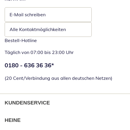
E-Mail schreiben
Öffnet E-Mail-Client
Alle Kontaktmöglichkeiten
Bestell-Hotline
Täglich von 07:00 bis 23:00 Uhr
Telefonnummer:
0180 - 636 36 36
*
Öffnet Telefon
(20 Cent/Verbindung aus allen deutschen Netzen)
KUNDENSERVICE
HEINE