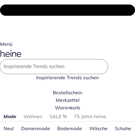
Menü
Inspirierende Trends suchen
Bestellschein
Merkzettel
Warenkorb
Produktkategorien überspringen
Mode
Wohnen
SALE %
75 Jahre heine
Neu!
Damenmode
Bademode
Wäsche
Schuhe