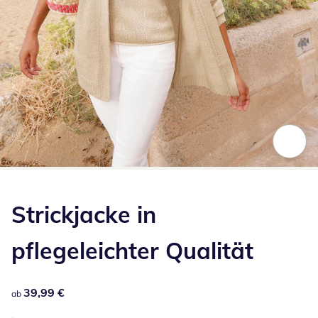
Zum Vergrößern auf das Bild klicken
Strickjacke in
pflegeleichter Qualität
39,99 €
39,99 €
ab