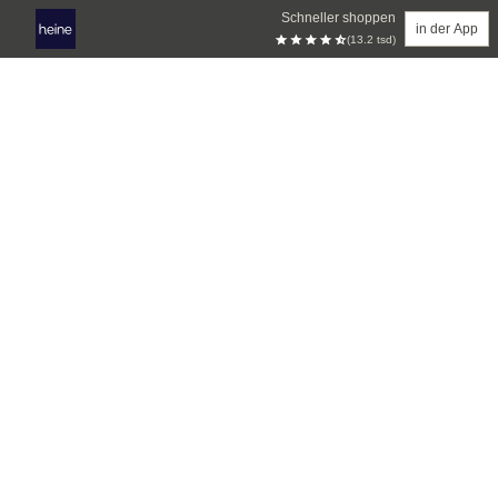
Schneller shoppen
in der App
(13.2 tsd)
Zum Hauptinhalt springen