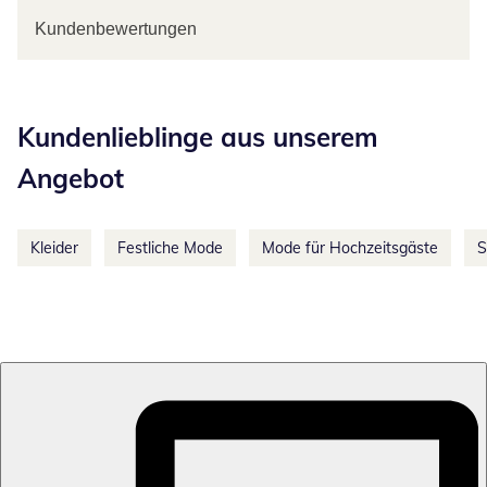
Kundenbewertungen
Kategorie-Empfehlungen überspringen
Kundenlieblinge aus unserem
Angebot
Kleider
Festliche Mode
Mode für Hochzeitsgäste
S