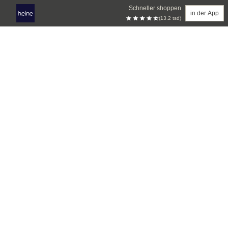
Schneller shoppen
in der App
(13.2 tsd)
Zum Hauptinhalt springen