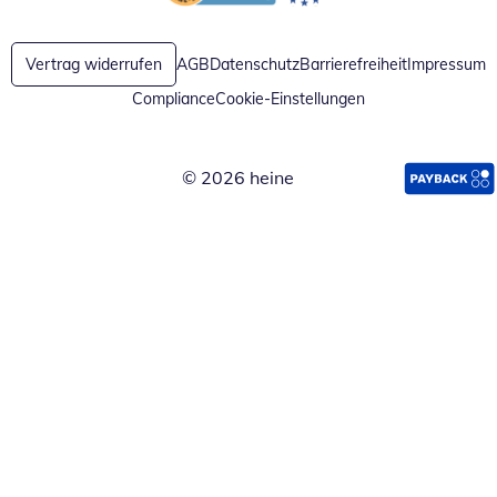
Öffnet in neuem Fenster
Öffnet in neuem Fenster
Vertrag widerrufen
AGB
Datenschutz
Barrierefreiheit
Impressum
Compliance
Cookie-Einstellungen
© 2026 heine