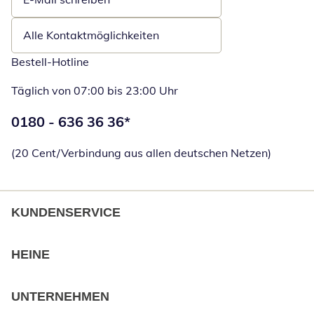
Öffnet E-Mail-Client
Alle Kontaktmöglichkeiten
Bestell-Hotline
Täglich von 07:00 bis 23:00 Uhr
Telefonnummer:
0180 - 636 36 36
*
Öffnet Telefon
(20 Cent/Verbindung aus allen deutschen Netzen)
KUNDENSERVICE
HEINE
UNTERNEHMEN