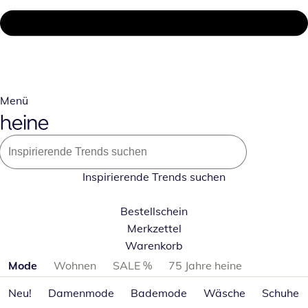
Menü
Inspirierende Trends suchen
Bestellschein
Merkzettel
Warenkorb
Produktkategorien überspringen
Mode
Wohnen
SALE %
75 Jahre heine
Neu!
Damenmode
Bademode
Wäsche
Schuhe