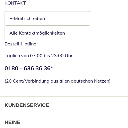
KONTAKT
E-Mail schreiben
Öffnet E-Mail-Client
Alle Kontaktmöglichkeiten
Bestell-Hotline
Täglich von 07:00 bis 23:00 Uhr
Telefonnummer:
0180 - 636 36 36
*
Öffnet Telefon
(20 Cent/Verbindung aus allen deutschen Netzen)
KUNDENSERVICE
HEINE