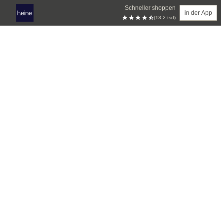
Schneller shoppen
in der App
(13.2 tsd)
Zum Hauptinhalt springen