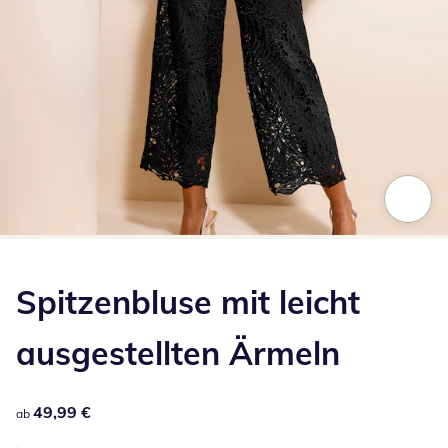
Zum Vergrößern auf das Bild klicken
Spitzenbluse mit leicht
ausgestellten Ärmeln
49,99 €
49,99 €
ab