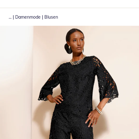
|
|
...
Damenmode
Blusen