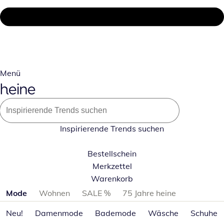
Menü
Inspirierende Trends suchen
Bestellschein
Merkzettel
Warenkorb
Produktkategorien überspringen
Mode
Wohnen
SALE %
75 Jahre heine
Neu!
Damenmode
Bademode
Wäsche
Schuhe