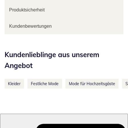
Produktsicherheit
Kundenbewertungen
Kategorie-Empfehlungen überspringen
Kundenlieblinge aus unserem
Angebot
Kleider
Festliche Mode
Mode für Hochzeitsgäste
S